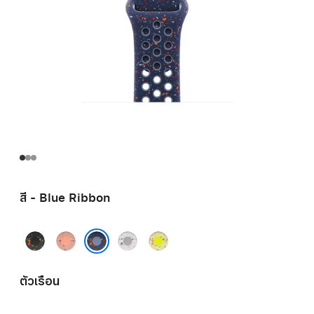
สี - Blue Ribbon
Midnight
Alpenglow
Veiled
Volt
Black
Pink
Grey
Splash
Blue Ribbon
ตัวเรือน