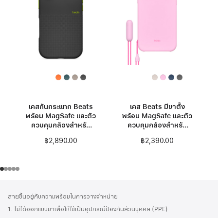
เคสกันกระแทก Beats
เคส Beats มีขาตั้ง
พร้อม MagSafe และตัว
พร้อม MagSafe และตัว
ควบคุมกล้องสำหรับ
ควบคุมกล้องสำหรับ
iPhone 17 – สีเอ
iPhone 17 Pro Max -
฿2,890.00
฿2,390.00
เวอเรสต์แบล็ค
สีชมพูเพบเบิลพิงค์
ส่วน
เชิงอรรถ
สายขึ้นอยู่กับความพร้อมในการวางจำหน่าย
ท้าย
1. ไม่ได้ออกแบบมาเพื่อให้ใช้เป็นอุปกรณ์ป้องกันส่วนบุคคล (PPE)
กระดาษ