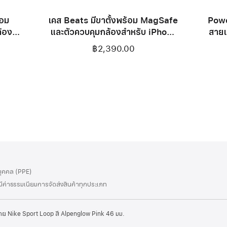
้อม
เคส Beats มีขาตั้งพร้อม MagSafe
Powe
้อง
และตัวควบคุมกล้องสำหรับ iPhone
สายแ
เรสต์
17 Pro Max - สีชมพูเพบเบิลพิงค์
฿2,390.00
นบุคคล (PPE)
่มีค่าธรรมเนียมการจัดส่งสินค้าทุกประเภท
าย Nike Sport Loop สี Alpenglow Pink 46 มม.