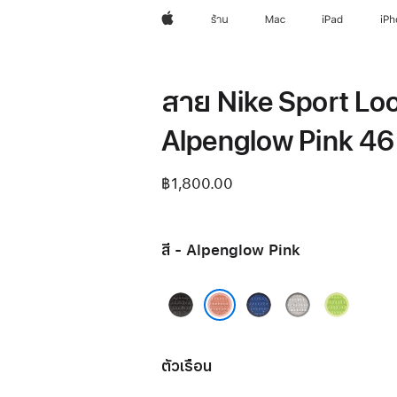
Apple
ร้าน
Mac
iPad
iP
สาย Nike Sport Loo
Alpenglow Pink 46
฿1,800.00
สี - Alpenglow Pink
Midnight
Blue
Veiled
Volt
Black
Ribbon
Grey
Splash
Alpenglow Pink
ตัวเรือน