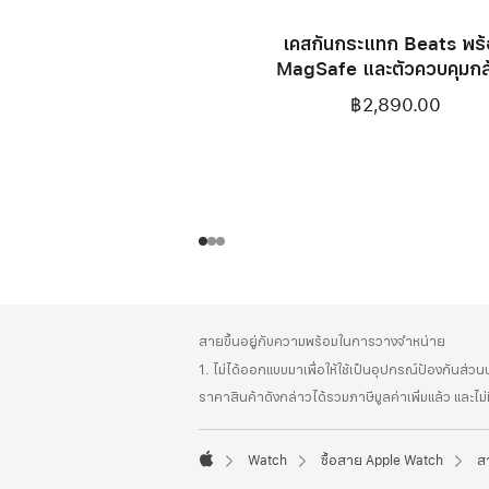
เคสกันกระแทก Beats พร
MagSafe และตัวควบคุมกล
สำหรับ iPhone 17 – สีเอเวอ
฿2,890.00
แบล็ค
ส่วน
เชิงอรรถ
สายขึ้นอยู่กับความพร้อมในการวางจำหน่าย
ท้าย
1. ไม่ได้ออกแบบมาเพื่อให้ใช้เป็นอุปกรณ์ป้องกันส่ว
กระดาษ
ราคาสินค้าดังกล่าวได้รวมภาษีมูลค่าเพิ่มแล้ว และไม
Watch
ซื้อสาย Apple Watch
ส
Apple