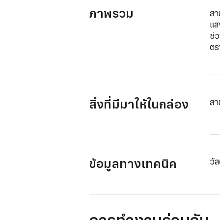
ภาพรวม
สา
แส
ช่
ตรง
สิ่งที่มีมาให้ในกล่อง
สา
ข้อมูลทางเทคนิค
วั