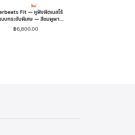
ใหม่
rbeats Fit — หูฟังฟิตเนสไร้
บบกระชับพิเศษ — สีชมพูพาว
เวอร์พิงค์
฿6,800.00