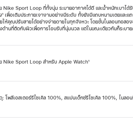
ย Nike Sport Loop ที่ทั้งนุ่ม ระบายอากาศได้ดี และน้ำหนักเบาได้
ง¹ เพื่อเติมประกายเงางามอย่างมีระดับ ทั้งยังมีแถบหนามเตยและ
วยให้คุณปรับสายได้อย่างง่ายดายในทุกจังหวะ โดยชั้นไนลอนทอสองชั้
ด้านที่ติดกับผิวเพื่อการโอบรับที่นุ่มนวล แต่ในขณะเดียวกันก็ระบาย
ย Nike Sport Loop สำหรับ Apple Watch¹
สดุ: โพลีเอสเตอร์รีไซเคิล 100%, สแปนเด็กซ์รีไซเคิล 100%, ไนลอ