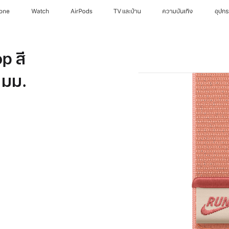
hone
Watch
AirPods
TV และบ้าน
ความบันเทิง
อุปก
p สี
 มม.