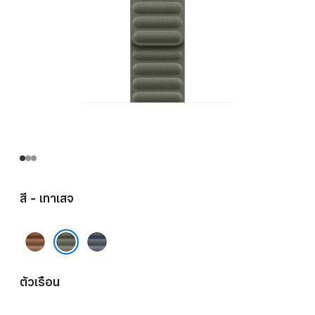
สี - เทาเสจ
คารา
กรมท่า
เมล
เทาเสจ
ตัวเรือน