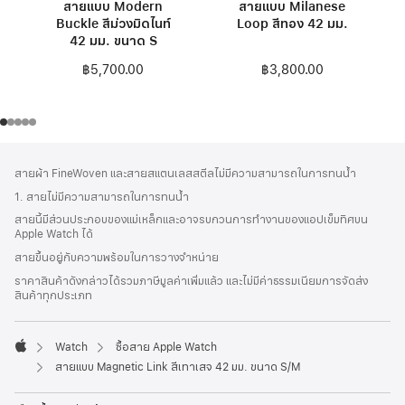
สายแบบ Modern
สายแบบ Milanese
Buckle สีม่วงมิดไนท์
Loop สีทอง 42 มม.
42 มม. ขนาด S
฿3,800.00
฿5,700.00
ส่วน
เชิงอรรถ
สายผ้า FineWoven และสายสแตนเลสสตีลไม่มีความสามารถในการทนน้ำ
ท้าย
1. สายไม่มีความสามารถในการทนน้ำ
กระดาษ
สายนี้มีส่วนประกอบของแม่เหล็กและอาจรบกวนการทำงานของแอปเข็มทิศบน
Apple Watch ได้
สายขึ้นอยู่กับความพร้อมในการวางจำหน่าย
ราคาสินค้าดังกล่าวได้รวมภาษีมูลค่าเพิ่มแล้ว และไม่มีค่าธรรมเนียมการจัดส่ง
สินค้าทุกประเภท
Watch
ซื้อสาย Apple Watch
Apple
สายแบบ Magnetic Link สีเทาเสจ 42 มม. ขนาด S/M