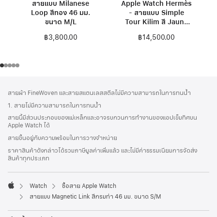
สายแบบ Milanese
Apple Watch Hermès
Loop สีทอง 46 มม.
- สายแบบ Simple
ขนาด M/L
Tour Kilim สี Jaune
46 มม.
฿3,800.00
฿14,500.00
ส่วน
เชิงอรรถ
สายผ้า FineWoven และสายสแตนเลสสตีลไม่มีความสามารถในการทนน้ำ
ท้าย
1. สายไม่มีความสามารถในการทนน้ำ
กระดาษ
สายนี้มีส่วนประกอบของแม่เหล็กและอาจรบกวนการทำงานของแอปเข็มทิศบน
Apple Watch ได้
สายขึ้นอยู่กับความพร้อมในการวางจำหน่าย
ราคาสินค้าดังกล่าวได้รวมภาษีมูลค่าเพิ่มแล้ว และไม่มีค่าธรรมเนียมการจัดส่ง
สินค้าทุกประเภท
Watch
ซื้อสาย Apple Watch
Apple
สายแบบ Magnetic Link สีกรมท่า 46 มม. ขนาด S/M