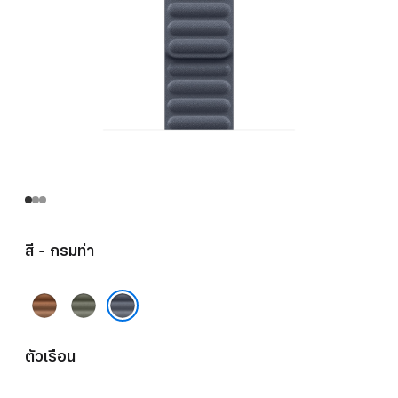
สี - กรมท่า
คารา
เทา
เมล
เสจ
กรมท่า
ตัวเรือน