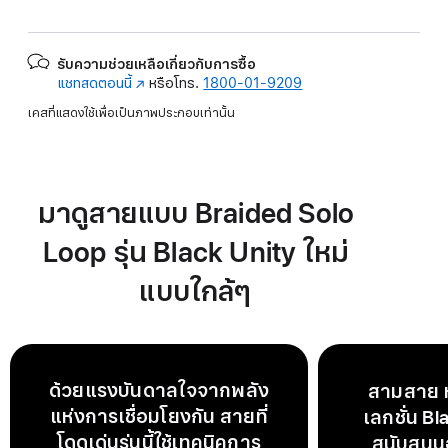
รับความช่วยเหลือเกี่ยวกับการซื้อ
แชทสดตอนนี้
(เปิด
หรือโทร.
1800-01-9209
ใน
เคสที่แสดงใช้เพื่อเป็นภาพประกอบเท่านั้น
หน้าต่าง
ใหม่)
มาดูสายแบบ Braided Solo
Loop รุ่น Black Unity ใหม่
แบบใกล้ๆ
ด้วยแรงบันดาลใจจากพลัง
สามสาย ห
แห่งการเชื่อมโยงกัน สายที่
เลกชั่น Bl
โดดเด่นรุ่นนี้ใช้เทคนิคการ
สนับสนุนอ