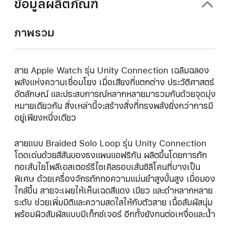
ข้อมูลผลิตภัณฑ์
ภาพรวม
สาย Apple Watch รุ่น Unity Connection เฉลิมฉลอง
พลังแห่งความเชื่อมโยง เมื่อเสียงที่แตกต่าง ประวัติศาสตร์
อัตลักษณ์ และประสบการณ์หลากหลายมารวมกันด้วยจุดมุ่ง
หมายเดียวกัน สิ่งเหล่านี้จะสร้างสิ่งที่ทรงพลังยิ่งกว่าการมี
อยู่เพียงหนึ่งเดียว
สายแบบ Braided Solo Loop รุ่น Unity Connection
โดดเด่นด้วยสีสันของธงแพนแอฟริกัน ผลิตขึ้นโดยการถัก
ทอเส้นใยโพลีเอสเตอร์รีไซเคิลรอบเส้นซิลิโคนที่บางเป็น
พิเศษ ด้วยเครื่องจักรถักทอความแม่นยำสูงขั้นสูง เมื่อมอง
ใกล้ขึ้น สายจะเผยให้เห็นเฉดสีแดง เขียว และดำหลากหลาย
ระดับ ช่วยเพิ่มมิติและความสดใสให้กับตัวสาย เนื้อสัมผัสนุ่ม
พร้อมผิวสัมผัสแบบมีเท็กซ์เจอร์ อีกทั้งยังทนต่อเหงื่อและน้ำ