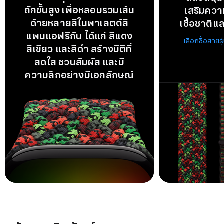
ถักขั้นสูง เพื่อหลอมรวมเส้น
เสริมควา
ด้ายหลายสีในพาเลตต์สี
เชื้อชาติ
แพนแอฟริกัน ได้แก่ สีแดง
เลือกซื้อสายร
สีเขียว และสีดำ สร้างมิติที่
สดใส ชวนสัมผัส และมี
ความลึกอย่างมีเอกลักษณ์