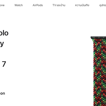
hone
Watch
AirPods
TV และบ้าน
ความบันเทิง
อุปก
olo
ty
 7
ion