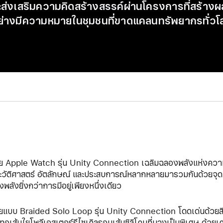
ะส่งเสริมความคิดสร้างสรรค์ผ่านโครงการที่สร้าง
ย่างมีความหมายในชุมชนที่ขาดแคลนทรัพยากรทั่วโ
ย Apple Watch รุ่น Unity Connection เฉลิมฉลองพลังแห่งความเชื
ะวัติศาสตร์ อัตลักษณ์ และประสบการณ์หลากหลายมารวมกันด้วยจุดมุ่งหม
พลังยิ่งกว่าการมีอยู่เพียงหนึ่งเดียว
ยแบบ Braided Solo Loop รุ่น Unity Connection โดดเด่นด้วยสี
กทอเส้นใยโพลีเอสเตอร์รีไซเคิลรอบเส้นซิลิโคนที่บางเป็นพิเศษ ด้วยเ