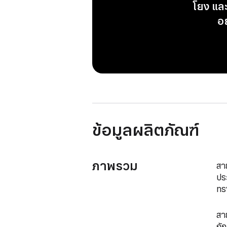
โยง แล
อ
ข้อมูลผลิตภัณฑ์
ภาพรวม
สา
ปร
ทรง
สา
ถั