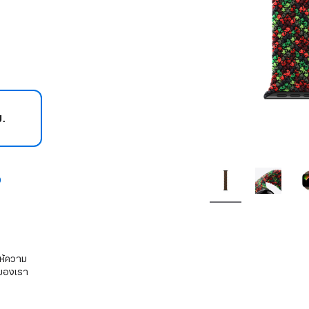
ม.
ห้ความ
อของเรา