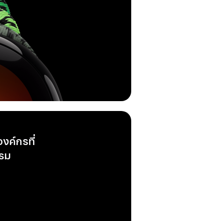
งค์กรที่
รรม