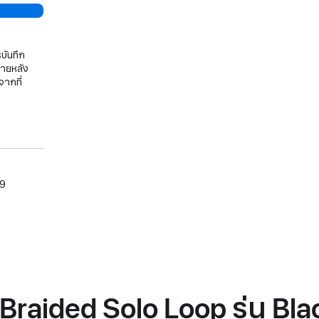
บันทึก
ภายหลัง
จากที่
09
raided Solo Loop รุ่น Bla