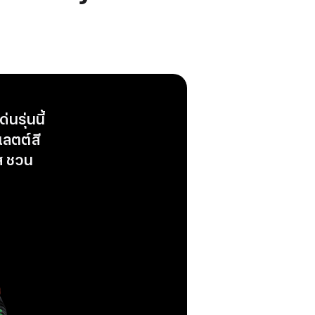
รุ่นนี้
เลตต์สี
ใส ชวน