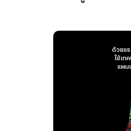
ด้วยแร
ใช้เทค
แพนแอ