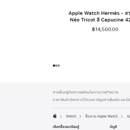
Apple Watch Hermès - ส
Néo Tricot สี Capucine 4
฿14,500.00
ส่วน
เชิงอรรถ
สายขึ้นอยู่กับความพร้อมในการวางจำหน่าย
ท้าย
ราคาสินค้าดังกล่าวได้รวมภาษีมูลค่าเพิ่มแล้ว และไม
กระดาษ
Watch
ซื้อสาย Apple Watch
A
Apple
เลือกซื้อและเรียนรู้
บัญชี