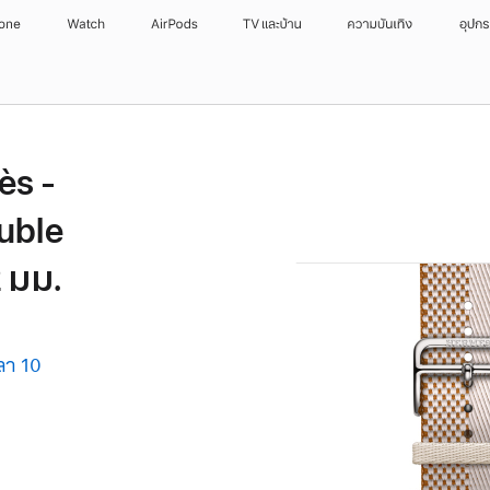
hone
Watch
AirPods
TV และบ้าน
ความบันเทิง
อุปก
ès -
uble
 มม.
ลา 10