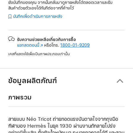
ยังบันทึกของคุณ จากนั้นกลับมาดูภายหลังได้ตลอดเวลาและรับ
สินค้าด้วยตัวเองได้ทันทีต่อจากที่ค้างไว้
บันทึกเพื่อดำเนินการภายหลัง
รับความช่วยเหลือเกี่ยวกับการซื้อ
แชทสดตอนนี้
(เปิด
หรือโทร.
1800-01-9209
ใน
เคสที่แสดงใช้เพื่อเป็นภาพประกอบเท่านั้น
หน้าต่าง
ใหม่)
ข้อมูลผลิตภัณฑ์
ภาพรวม
สายแบบ Néo Tricot ถ่ายทอดแรงบันดาลใจจากถุงมือ
กีฬาของ Hermès ในยุค 1930 ผ่านงานถักลายโปร่ง
อย่างมีชั้นเชิง ทั้งยังน้ำหนักเบา ระบายอากาศได้ดี และสวม