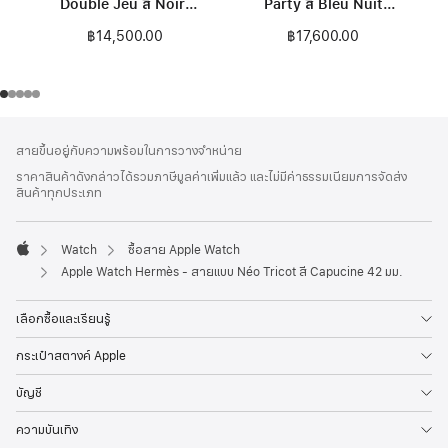
Double Jeu สี Noir/
Party สี Bleu Nuit
Écru 42 มม.
42 มม.
฿14,500.00
฿17,600.00
ส่วน
เชิงอรรถ
สายขึ้นอยู่กับความพร้อมในการวางจำหน่าย
ท้าย
ราคาสินค้าดังกล่าวได้รวมภาษีมูลค่าเพิ่มแล้ว และไม่มีค่าธรรมเนียมการจัดส่ง
กระดาษ
สินค้าทุกประเภท
Watch
ซื้อสาย Apple Watch
Apple
Apple Watch Hermès - สายแบบ Néo Tricot สี Capucine 42 มม.
เลือกซื้อและเรียนรู้
กระเป๋าสตางค์ Apple
บัญชี
ความบันเทิง