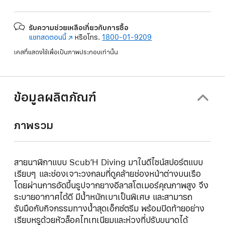
รับความช่วยเหลือเกี่ยวกับการซื้อ
แชทสดตอนนี้
(เปิด
หรือโทร.
1800-01-9209
ใน
เคสที่แสดงใช้เพื่อเป็นภาพประกอบเท่านั้น
หน้าต่าง
ใหม่)
ข้อมูลผลิตภัณฑ์
ภาพรวม
สายนาฬิกาแบบ Scub’H Diving มาในดีไซน์สปอร์ตแบบ
เรียบๆ และช่องเจาะวงกลมที่ดูคล้ายช่องหน้าต่างบนเรือ
โดยผ่านการอัดขึ้นรูปจากยางอีลาสโตเมอร์คุณภาพสูง จึง
ระบายอากาศได้ดี มีน้ำหนักเบาเป็นพิเศษ และสามารถ
รับมือกับกิจกรรมทางน้ำสุดเอ็กซ์ตรีม พร้อมปิดท้ายอย่าง
เรียบหรูด้วยหัวล็อคไทเทเนียมและห่วงที่ปรับขนาดได้