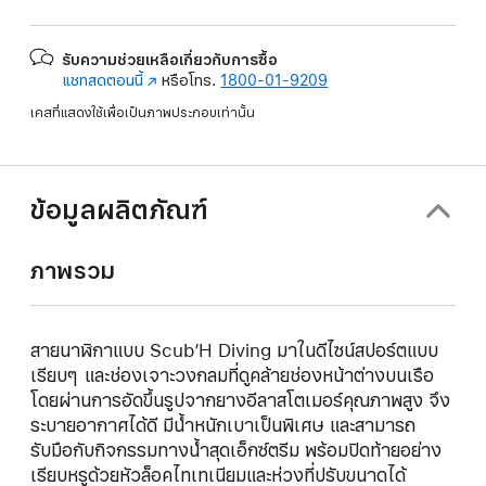
รับความช่วยเหลือเกี่ยวกับการซื้อ
แชทสดตอนนี้
(เปิด
หรือโทร.
1800-01-9209
ใน
เคสที่แสดงใช้เพื่อเป็นภาพประกอบเท่านั้น
หน้าต่าง
ใหม่)
ข้อมูลผลิตภัณฑ์
ภาพรวม
สายนาฬิกาแบบ Scub’H Diving มาในดีไซน์สปอร์ตแบบ
เรียบๆ และช่องเจาะวงกลมที่ดูคล้ายช่องหน้าต่างบนเรือ
โดยผ่านการอัดขึ้นรูปจากยางอีลาสโตเมอร์คุณภาพสูง จึง
ระบายอากาศได้ดี มีน้ำหนักเบาเป็นพิเศษ และสามารถ
รับมือกับกิจกรรมทางน้ำสุดเอ็กซ์ตรีม พร้อมปิดท้ายอย่าง
เรียบหรูด้วยหัวล็อคไทเทเนียมและห่วงที่ปรับขนาดได้