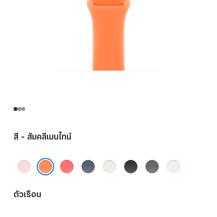
สี - ส้มคลีเมนไทน์
ชมพู
ชมพู
น้ำ
ส
ดำ
เทา
ชม
อ่อน
สดก
เงิน
ตาร์ไลท์
ส
พู
ส้มคลีเมนไทน์
วา
แองเค
โตน
บลัช
ตัวเรือน
วา
อร์บลู
เก
รย์