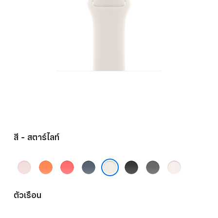
สี - สตาร์ไลท์
ชมพู
ส้ม
ชมพู
น้ำ
ดำ
เทา
ชม
อ่อน
คลี
สดก
เงิน
ส
พู
สตาร์ไลท์
เมน
วา
แองเค
โตน
บลัช
ตัวเรือน
ไทน์
วา
อร์บลู
เก
รย์