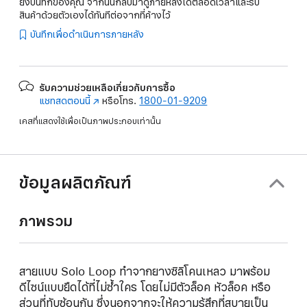
ยังบันทึกของคุณ จากนั้นกลับมาดูภายหลังได้ตลอดเวลาและรับ
สินค้าด้วยตัวเองได้ทันทีต่อจากที่ค้างไว้
บันทึกเพื่อดำเนินการภายหลัง
รับความช่วยเหลือเกี่ยวกับการซื้อ
แชทสดตอนนี้
(เปิด
หรือโทร.
1800-01-9209
ใน
เคสที่แสดงใช้เพื่อเป็นภาพประกอบเท่านั้น
หน้าต่าง
ใหม่)
ข้อมูลผลิตภัณฑ์
ภาพรวม
สายแบบ Solo Loop ทำจากยางซิลิโคนเหลว มาพร้อม
ดีไซน์แบบยืดได้ที่ไม่ซ้ำใคร โดยไม่มีตัวล็อค หัวล็อค หรือ
ส่วนที่ทับซ้อนกัน ซึ่งนอกจากจะให้ความรู้สึกที่สบายเป็น