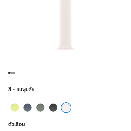
สี - ชมพูบลัช
เหลือง
น้ำ
เทา
ดำ
นีออน
เงิน
เขียว
ชมพูบลัช
แองเค
ตัวเรือน
อร์บลู