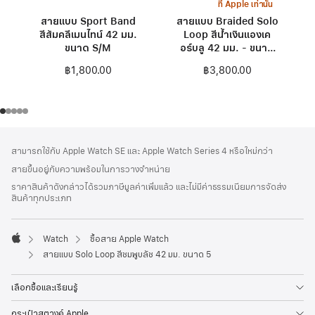
ที่ Apple เท่านั้น
สายแบบ Sport Band
สายแบบ Braided Solo
สีส้มคลีเมนไทน์ 42 มม.
Loop สีน้ำเงินแองเค
ขนาด S/M
อร์บลู 42 มม. - ขนาด
0
฿1,800.00
฿3,800.00
ส่วน
เชิงอรรถ
สามารถใช้กับ Apple Watch SE และ Apple Watch Series 4 หรือใหม่กว่า
ท้าย
สายขึ้นอยู่กับความพร้อมในการวางจำหน่าย
กระดาษ
ราคาสินค้าดังกล่าวได้รวมภาษีมูลค่าเพิ่มแล้ว และไม่มีค่าธรรมเนียมการจัดส่ง
สินค้าทุกประเภท
Watch
ซื้อสาย Apple Watch
Apple
สายแบบ Solo Loop สีชมพูบลัช 42 มม. ขนาด 5
เลือกซื้อและเรียนรู้
กระเป๋าสตางค์ Apple