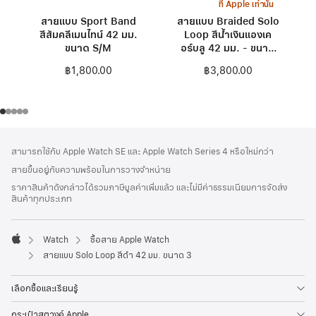
ที่ Apple เท่านั้น
สายแบบ Sport Band
สายแบบ Braided Solo
สีส้มคลีเมนไทน์ 42 มม.
Loop สีน้ำเงินแองเค
ขนาด S/M
อร์บลู 42 มม. - ขนาด
0
฿1,800.00
฿3,800.00
ส่วน
เชิงอรรถ
สามารถใช้กับ Apple Watch SE และ Apple Watch Series 4 หรือใหม่กว่า
ท้าย
สายขึ้นอยู่กับความพร้อมในการวางจำหน่าย
กระดาษ
ราคาสินค้าดังกล่าวได้รวมภาษีมูลค่าเพิ่มแล้ว และไม่มีค่าธรรมเนียมการจัดส่ง
สินค้าทุกประเภท
Watch
ซื้อสาย Apple Watch
Apple
สายแบบ Solo Loop สีดำ 42 มม. ขนาด 3
เลือกซื้อและเรียนรู้
กระเป๋าสตางค์ Apple