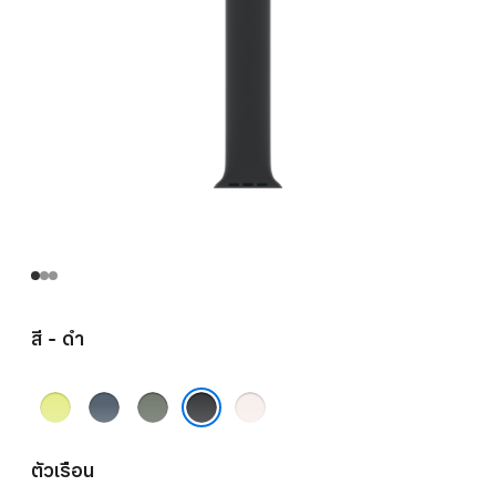
สี - ดำ
เหลือง
น้ำ
เทา
ชม
นีออน
เงิน
เขียว
พู
ดำ
แองเค
บลัช
ตัวเรือน
อร์บลู