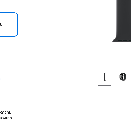
ม.
ห้ความ
อของเรา