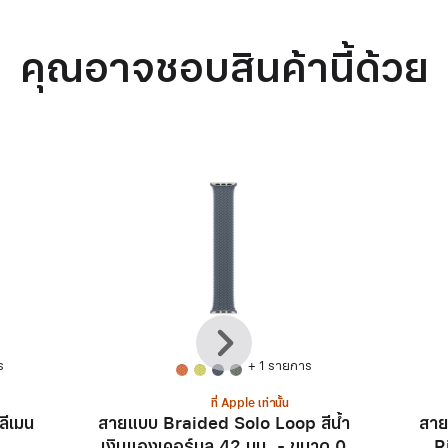
คุณอาจชอบสินค้านี้ด้วย
ก่อน
ถัด
หน้า
ไป
ร
+ 1 รายการ
ที่ Apple เท่านั้น
ลีเมน
สายแบบ Braided Solo Loop สีน้ำ
สาย
เงินแองเคอร์บลู 42 มม. - ขนาด 0
R