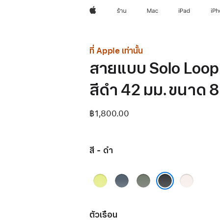
Apple
ร้าน
Mac
iPad
iP
ที่ Apple เท่านั้น
สายแบบ Solo Loop
สีดำ 42 มม. ขนาด 8
฿1,800.00
สี - ดำ
เหลือง
น้ำ
เทา
ชม
นีออน
เงิน
เขียว
พู
ดำ
แองเค
บลัช
อร์บลู
ตัวเรือน