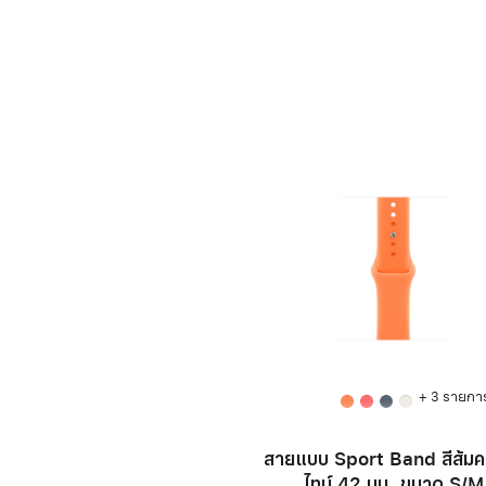
+ 3 รายกา
สายแบบ Sport Band สีส้มค
ไทน์ 42 มม. ขนาด S/M