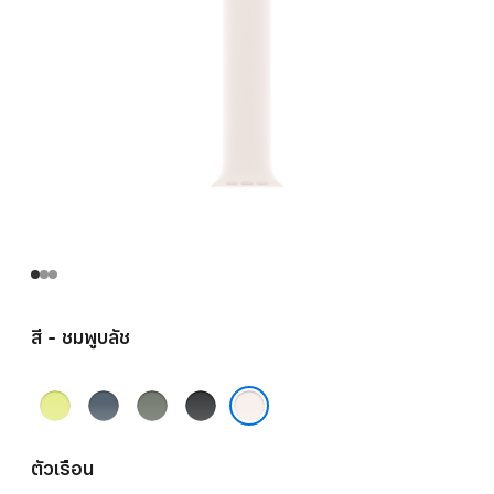
สี - ชมพูบลัช
เหลือง
น้ำ
เทา
ดำ
นีออน
เงิน
เขียว
ชมพูบลัช
แองเค
ตัวเรือน
อร์บลู