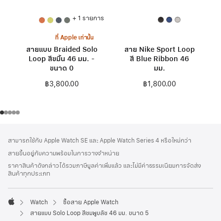
+ 1 รายการ
ที่ Apple เท่านั้น
สายแบบ Braided Solo
สาย Nike Sport Loop
Loop สีขมิ้น 46 มม. -
สี Blue Ribbon 46
ขนาด 0
มม.
฿3,800.00
฿1,800.00
ส่วน
เชิงอรรถ
สามารถใช้กับ Apple Watch SE และ Apple Watch Series 4 หรือใหม่กว่า
ท้าย
สายขึ้นอยู่กับความพร้อมในการวางจำหน่าย
กระดาษ
ราคาสินค้าดังกล่าวได้รวมภาษีมูลค่าเพิ่มแล้ว และไม่มีค่าธรรมเนียมการจัดส่ง
สินค้าทุกประเภท
Watch
ซื้อสาย Apple Watch
Apple
สายแบบ Solo Loop สีชมพูบลัช 46 มม. ขนาด 5