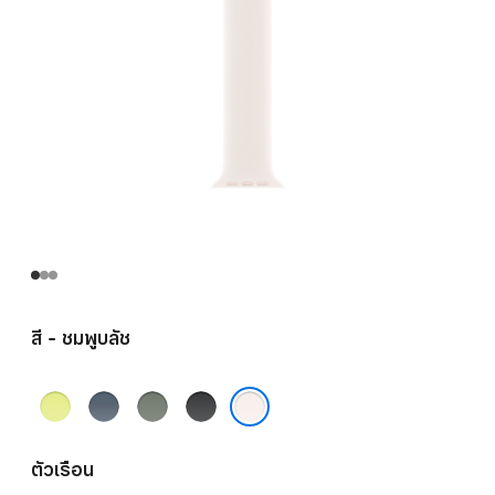
สี - ชมพูบลัช
เหลือง
น้ำ
เทา
ดำ
นีออน
เงิน
เขียว
ชมพูบลัช
แองเค
ตัวเรือน
อร์บลู