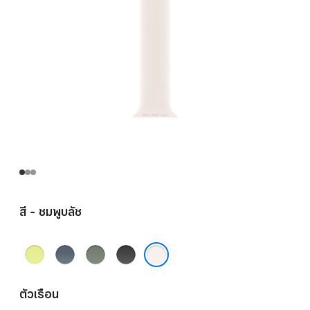
สี - ชมพูบลัช
เหลือง
น้ำ
เทา
ดำ
นีออน
เงิน
เขียว
ชมพูบลัช
แองเค
ตัวเรือน
อร์บลู