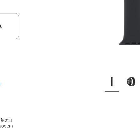
ม.
ห้ความ
อของเรา