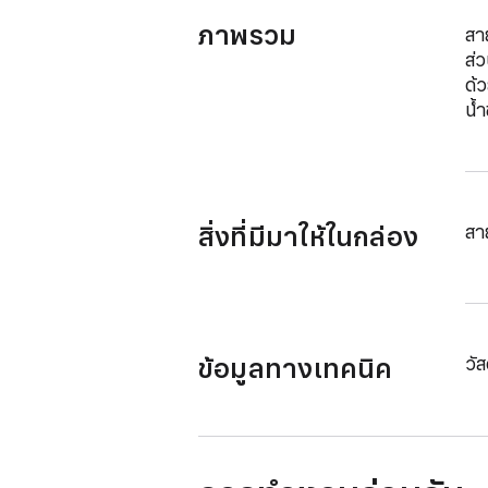
ภาพรวม
สา
ส่ว
ด้ว
น้ำ
สิ่งที่มีมาให้ในกล่อง
สา
ข้อมูลทางเทคนิค
วัส