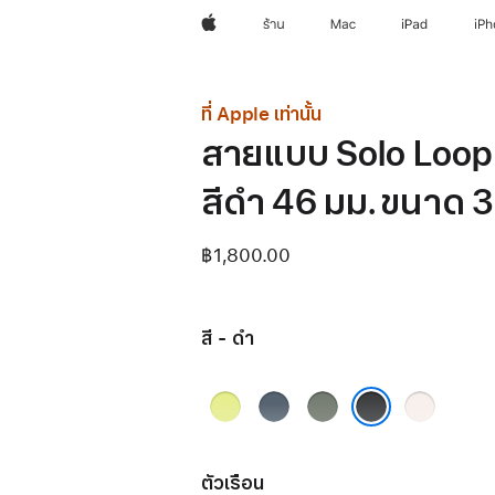
Apple
ร้าน
Mac
iPad
iP
ที่ Apple เท่านั้น
สายแบบ Solo Loop
สีดำ 46 มม. ขนาด 3
฿1,800.00
สี - ดำ
เหลือง
น้ำ
เทา
ชม
นีออน
เงิน
เขียว
พู
ดำ
แองเค
บลัช
อร์บลู
ตัวเรือน