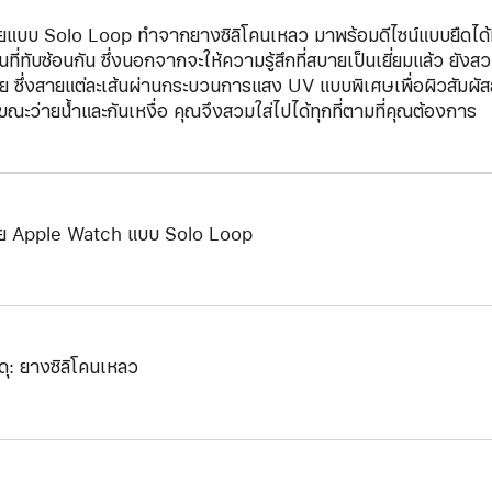
ยแบบ Solo Loop ทำจากยางซิลิโคนเหลว มาพร้อมดีไซน์แบบยืดได้ที่ไ
นที่ทับซ้อนกัน ซึ่งนอกจากจะให้ความรู้สึกที่สบายเป็นเยี่ยมแล้ว ยั
ย ซึ่งสายแต่ละเส้นผ่านกระบวนการแสง UV แบบพิเศษเพื่อผิวสัมผัสสายท
ขณะว่ายน้ำและกันเหงื่อ คุณจึงสวมใส่ไปได้ทุกที่ตามที่คุณต้องการ
ย Apple Watch แบบ Solo Loop
ดุ: ยางซิลิโคนเหลว