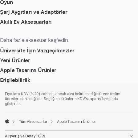
Oyun
Şarj Aygıtları ve Adaptörler
Akıllı Ev Aksesuarları
Daha fazla aksesuar keşfedin
Üniversite İçin Vazgeçilmezler
Yeni Ürünler
Apple Tasarımı Ürünler
Erişilebilirlik
Alt
dipnotlar
Fiyatlara KDV (%20) dahildir, ancak aksi belirtilmediği sürece teslim
Bilgi
ücretleri dahil değildir. Seçtiğiniz ürünlerin KDV’si sipariş formunda
gösterilir.
Tüm Aksesuarlar
Apple Tasarımı Ürünler
Apple
Alışveriş ve Detaylı Bilgi