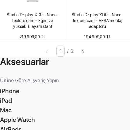
Studio Display XDR - Nano-
Studio Display XDR - Nano-
texture cam - Eğim ve
texture cam - VESA montaj
yükseklik ayarlı stant
adaptörü
219.999,00 TL
194.999,00 TL
/
2
Sayfa
Enter
Aksesuarlar
page
number,
press
Ürüne Göre Alışveriş Yapın
Return/Enter
iPhone
key
to
iPad
go
Mac
to
Apple Watch
the
page
AirPods