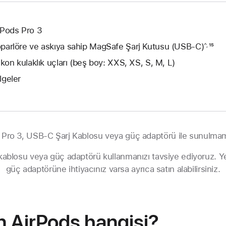
rPods Pro 3
parlöre ve askıya sahip MagSafe Şarj Kutusu (USB-C)
Dipno
¹⁵
^,
likon kulaklık uçları (beş boy: XXS, XS, S, M, L)
lgeler
 Pro 3, USB-C Şarj Kablosu veya güç adaptörü ile sunulmam
ablosu veya güç adaptörü kullanmanızı tavsiye ediyoruz. Ye
güç adaptörüne ihtiyacınız varsa ayrıca satın alabilirsiniz.
n AirPods hangisi?