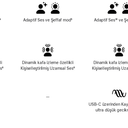
Dipnot
⁴
Adaptif Ses ve Şeffaf mod
Dipnot
⁵
Adaptif Ses
Dipnot
¹⁹ ve Ş
li
Dinamik kafa izleme özellikli
Dinamik kafa izleme
es
Dipnot
⁶
Kişiselleştirilmiş Uzamsal Ses
Dipnot
⁶
Kişiselleştirilmiş U
 Özelliği Yok
—
Kayıpsız Ses Özelliği Yok
USB-C üzerinden Kay
ultra düşük gecik