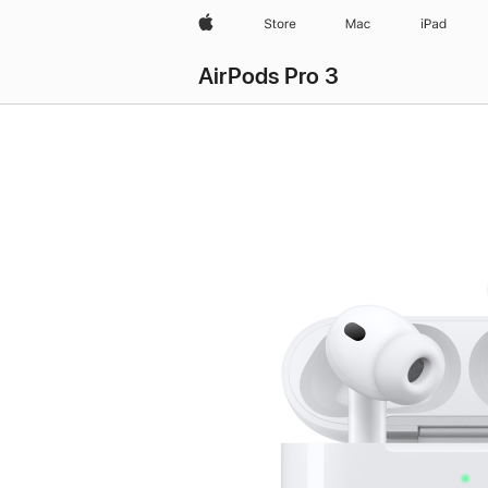
wzlhp
Store
Mac
iPad
AirPods Pro 3
AirPods Pro 3
Satın Alın