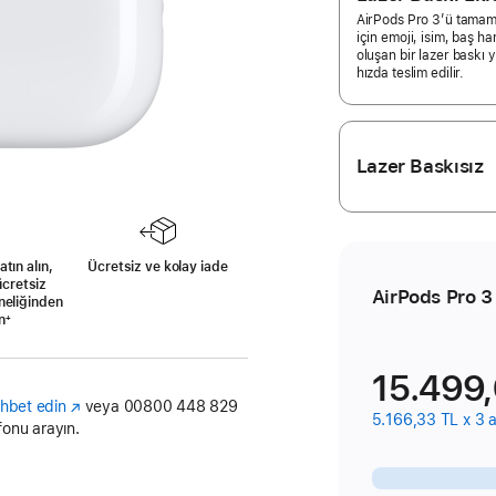
AirPods Pro 3’ü tamame
için emoji, isim, baş h
oluşan bir lazer baskı y
hızda teslim edilir.
Lazer Baskısız
tın alın,
Ücretsiz ve kolay iade
ücretsiz
AirPods Pro 3
neliğinden
n
Dipnot
+
15.499,
(Yeni
hbet edin
veya 00800 448 829
5.166,33 TL x 3 a
pencerede
fonu arayın.
açılır)