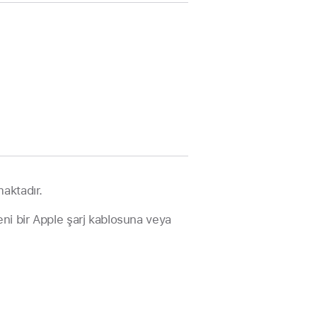
t
aktadır.
ni bir Apple şarj kablosuna veya