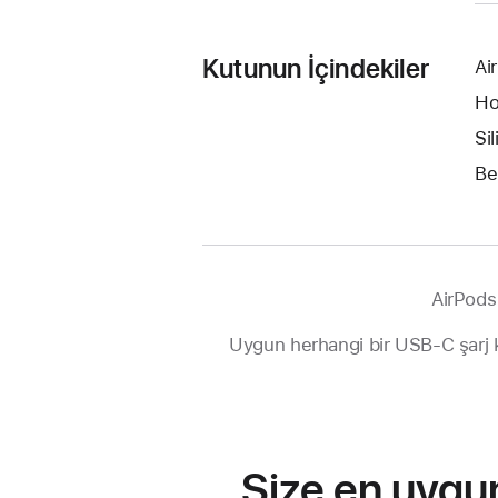
Kutunun İçindekiler
Ai
Ho
Si
Be
AirPods
Uygun herhangi bir USB-C şarj k
Size en uygu