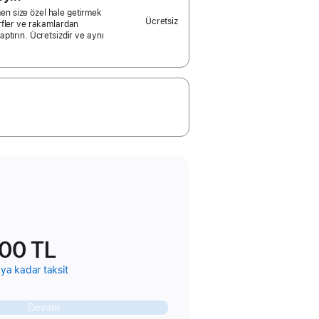
n size özel hale getirmek
Ücretsiz
arfler ve rakamlardan
aptırın. Ücretsizdir ve aynı
00 TL
ya kadar taksit
Devam