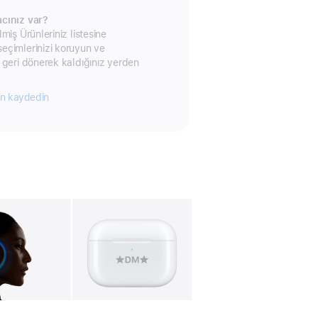
cınız var?
miş Ürünleriniz listesine
eçimlerinizi koruyun ve
 geri dönerek kaldığınız yerden
in kaydedin
leri
Resim
4
Galeri
Resim
5