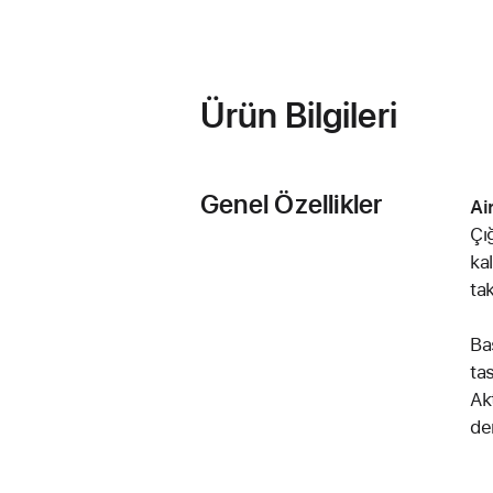
Ürün Bilgileri
Genel Özellikler
Ai
Çı
kal
ta
Ba
ta
Ak
de