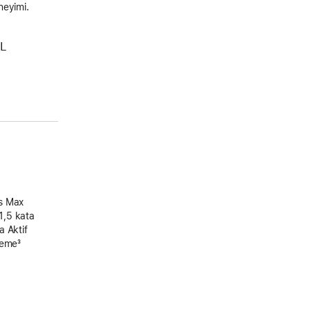
neyimi.
TL
ds Max
1,5 kata
a Aktif
leme
Dipnot
³