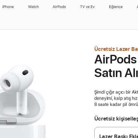
iPhone
Watch
AirPods
TV ve Ev
Eğlence
Ücretsiz Lazer Ba
AirPods
Satın Al
Şimdi çığır açıcı bir A
deneyimi, kalp atış hız
8 saate kadar pil ömrü
Ücretsiz kişiselleş
Lazer Baskı Ekl