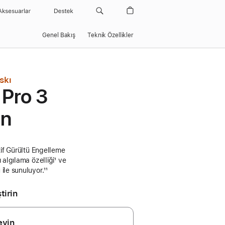
Aksesuarlar
Destek
Genel Bakış
Teknik Özellikler
skı
 Pro 3
ın
ktif Gürültü Engelleme
ı algılama özelliği
Dipnot
¹ ve
 ile sunuluyor.
Dipnot
¹¹
tirin
eyin