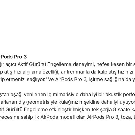
rPods Pro 3
ğır açıcı Aktif Gürültü Engelleme deneyimi, nefes kesen bir s
p atış hızı algılama özelliği, antrenmanlarda kalp atış hızınızı 
kip etmenizi sağlıyor.
Dipnot
¹ Ve AirPods Pro 3, işitme sağlığına da ye
ştan aşağı yenilenen iç mimarisiyle daha iyi bir akustik pe
sarlanan dış geometrisiyle kulağınızın şekline daha iyi uyuyo
tif Gürültü Engelleme etkinleştirilmişken tek şarjla 8 saate 
recesine sahip ilk AirPods modeli olan AirPods Pro 3, toza, 