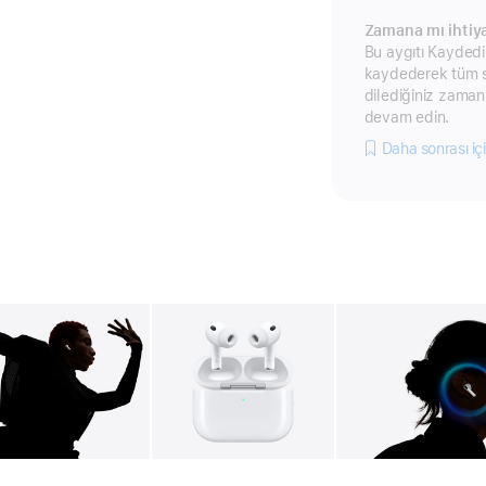
Zamana mı ihtiya
Bu aygıtı Kaydedil
kaydederek tüm s
dilediğiniz zaman
devam edin.
Daha sonrası iç
Galeri
Resim
2
Galeri
Resim
3
Ga