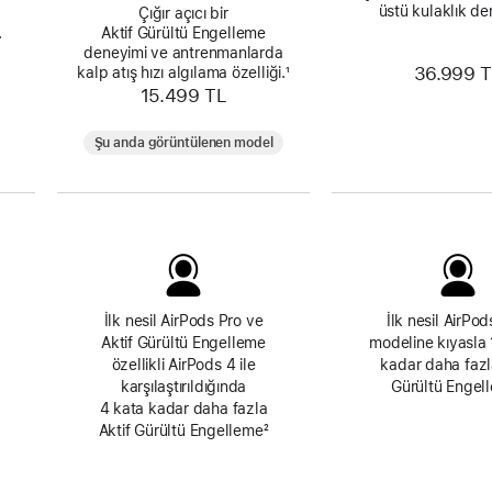
üstü kulaklık de
Çığır açıcı bir
.
Aktif Gürültü Engelleme
deneyimi ve antrenmanlarda
36.999 
kalp atış hızı algılama özelliği.
Dipnot
¹
15.499 TL
Şu anda görüntülenen model
İlk nesil AirPods Pro ve
İlk nesil AirPo
Aktif Gürültü Engelleme
modeline kıyasla 
özellikli AirPods 4 ile
kadar daha fazl
karşılaştırıldığında
Gürültü Engel
4 kata kadar daha fazla
Aktif Gürültü Engelleme
Dipnot
²