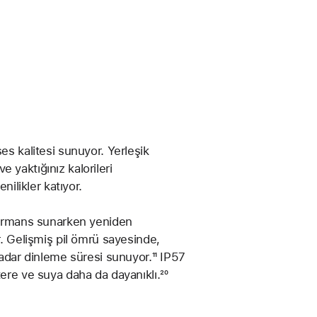
es kalitesi sunuyor. Yerleşik
ve yaktığınız kalorileri
nilikler katıyor.
rformans sunarken yeniden
r. Gelişmiş pil ömrü sayesinde,
kadar dinleme süresi sunuyor.
Dipnot
¹¹ IP57
tere ve suya daha da dayanıklı.
Dipnot
²⁰