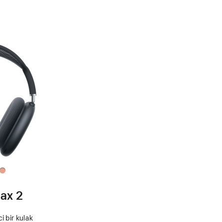
ax 2
i bir kulak