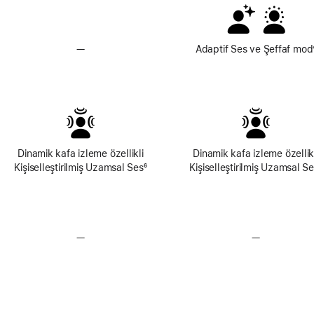
—
Adaptif Ses ve
Adaptif Ses ve Şeffaf mod
Şeffaf Mod
Özellikleri
Yok
Dinamik kafa izleme özellikli
Dinamik kafa izleme özellik
Kişiselleştirilmiş Uzamsal Ses
Dipnot
⁶
Kişiselleştirilmiş Uzamsal S
—
Kayıpsız Ses Özelliği Yok
—
Kayıpsız Ses