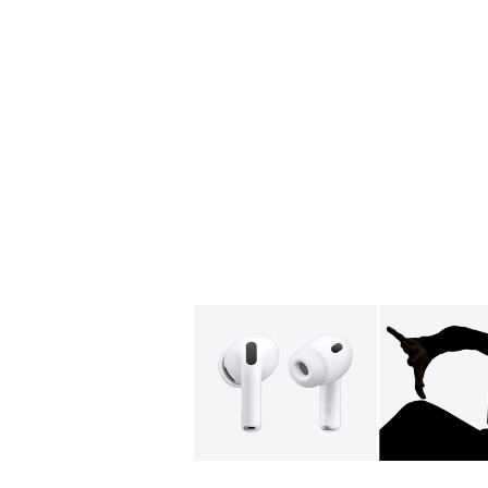
Galeri
Resim
1