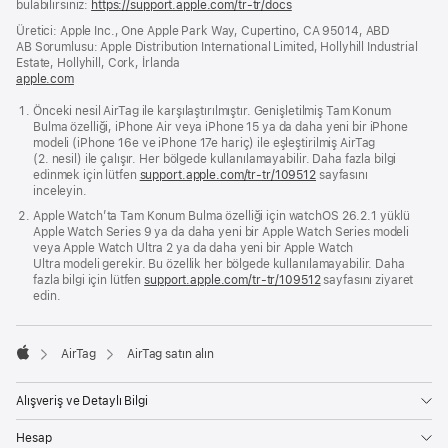
bulabilirsiniz:
https://support.apple.com/tr-tr/docs
(yeni
bir
Üretici: Apple Inc., One Apple Park Way, Cupertino, CA 95014, ABD
pencerede
AB Sorumlusu: Apple Distribution International Limited, Hollyhill Industrial
açılır)
Estate, Hollyhill, Cork, İrlanda
apple.com
(yeni
bir
Önceki nesil AirTag ile karşılaştırılmıştır. Genişletilmiş Tam Konum
pencerede
Bulma özelliği, iPhone Air veya iPhone 15 ya da daha yeni bir iPhone
açılır)
modeli (iPhone 16e ve iPhone 17e hariç) ile eşleştirilmiş AirTag
(2. nesil) ile çalışır. Her bölgede kullanılamayabilir. Daha fazla bilgi
edinmek için lütfen
support.apple.com/tr-tr/109512
sayfasını
inceleyin.
Apple Watch’ta Tam Konum Bulma özelliği için watchOS 26.2.1 yüklü
Apple Watch Series 9 ya da daha yeni bir Apple Watch Series modeli
veya Apple Watch Ultra 2 ya da daha yeni bir Apple Watch
Ultra modeli gerekir. Bu özellik her bölgede kullanılamayabilir. Daha
fazla bilgi için lütfen
support.apple.com/tr-tr/109512
sayfasını ziyaret
edin.
AirTag
AirTag satın alın
Apple
Alışveriş ve Detaylı Bilgi
Hesap