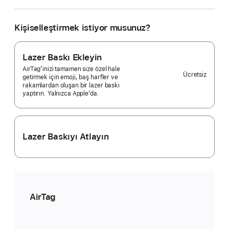
tane
almak
istiyorsunuz?
Kişiselleştirmek istiyor musunuz?
Tekli
paket
Selected)
Lazer Baskı Ekleyin
AirTag’inizi tamamen size özel hale
Ücretsiz
getirmek için emoji, baş harfler ve
rakamlardan oluşan bir lazer baskı
yaptırın. Yalnızca Apple’da.
Lazer Baskıyı Atlayın
AirTag