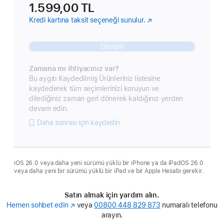
1.599,00 TL
Kredi kartına taksit seçeneği sunulur.
(Yeni
pencerede
açılır)
Devam
Zamana mı ihtiyacınız var?
Bu aygıtı Kaydedilmiş Ürünleriniz listesine
kaydederek tüm seçimlerinizi koruyun ve
dilediğiniz zaman geri dönerek kaldığınız yerden
devam edin.
Daha sonrası için kaydedin
iOS 26.0 veya daha yeni sürümü yüklü bir iPhone ya da iPadOS 26.0
veya daha yeni bir sürümü yüklü bir iPad ve bir Apple Hesabı gerekir.
Satın almak için yardım alın.
Hemen sohbet edin
(Yeni
veya
00800 448 829 873
numaralı telefonu
pencerede
arayın.