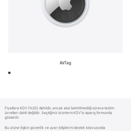
AirTag
Alt
dipnotlar
Fiyatlara KDV (%20) dahildir, ancak aksi belirtilmediği sürece teslim
Bilgi
ücretleri dahil değildir. Seçtiğiniz ürünlerin KDV’si sipariş formunda
gösterilir.
Bu ürüne ilişkin güvenlik ve uyarı bilgilerini destek kılavuzunda