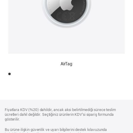
AirTag
Alt
dipnotlar
Fiyatlara KDV (%20) dahildir, ancak aksi belirtilmediği sürece teslim
Bilgi
ücretleri dahil değildir. Seçtiğiniz ürünlerin KDV’si sipariş formunda
gösterilir.
Bu ürüne ilişkin güvenlik ve uyarı bilgilerini destek kılavuzunda