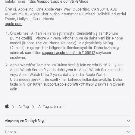
bulabilirsiniz:
https://support.apple.com/tr-tr/docs
(yeni
bir
Üretici: Apple Inc., One Apple Park Way, Cupertino, CA 95014, ABD
pencerede
AB Sorumlusu: Apple Distribution International Limited, Hollyhill Industrial
açılır)
Estate, Hollyhill, Cork, İrlanda
apple.com
(yeni
bir
Önceki nesil AirTag ile karşılaştırılmıştır. Genişletilmiş Tam Konum
pencerede
Bulma özelliği, iPhone Air veya iPhone 15 ya da daha yeni bir iPhone
açılır)
modeli (iPhone 16e ve iPhone 17e hariç) ile eşleştirilmiş AirTag
(2. nesil) ile çalışır. Her bölgede kullanılamayabilir. Daha fazla bilgi
edinmek için lütfen
support.apple.com/tr-tr/109512
sayfasını
inceleyin.
Apple Watch’ta Tam Konum Bulma özelliği için watchOS 26.2.1 yüklü
Apple Watch Series 9 ya da daha yeni bir Apple Watch Series modeli
veya Apple Watch Ultra 2 ya da daha yeni bir Apple Watch
Ultra modeli gerekir. Bu özellik her bölgede kullanılamayabilir. Daha
fazla bilgi için lütfen
support.apple.com/tr-tr/109512
sayfasını ziyaret
edin.
AirTag
AirTag satın alın
Apple
Alışveriş ve Detaylı Bilgi
Hesap