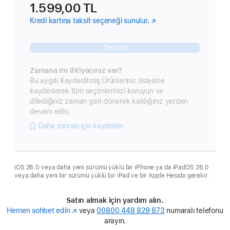
1.599,00 TL
Kredi kartına taksit seçeneği sunulur.
(Yeni
pencerede
açılır)
Devam
Zamana mı ihtiyacınız var?
Bu aygıtı Kaydedilmiş Ürünleriniz listesine
kaydederek tüm seçimlerinizi koruyun ve
dilediğiniz zaman geri dönerek kaldığınız yerden
devam edin.
Daha sonrası için kaydedin
iOS 26.0 veya daha yeni sürümü yüklü bir iPhone ya da iPadOS 26.0
veya daha yeni bir sürümü yüklü bir iPad ve bir Apple Hesabı gerekir.
Satın almak için yardım alın.
Hemen sohbet edin
(Yeni
veya
00800 448 829 873
numaralı telefonu
pencerede
arayın.