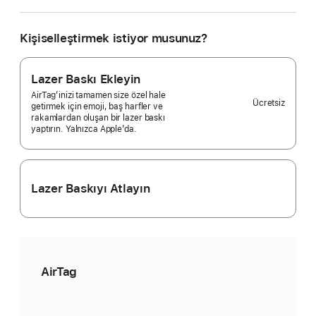
tane
almak
istiyorsunuz?
Kişiselleştirmek istiyor musunuz?
Tekli
paket
Selected)
Lazer Baskı Ekleyin
AirTag’inizi tamamen size özel hale
Ücretsiz
getirmek için emoji, baş harfler ve
rakamlardan oluşan bir lazer baskı
yaptırın. Yalnızca Apple’da.
Lazer Baskıyı Atlayın
AirTag