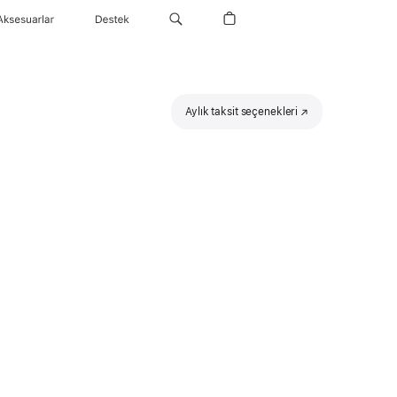
Aksesuarlar
Destek
Aylık taksit seçenekleri
(Yeni
pencerede
açılır)