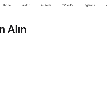
iPhone
Watch
AirPods
TV ve Ev
Eğlence
n Alın