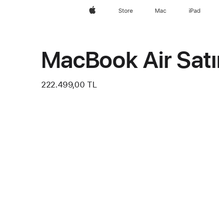
wzlhp
Store
Mac
iPad
MacBook Air Satı
222.499,00 TL