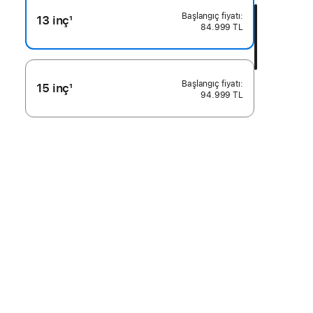
13 inç
1
84.999 TL
Dipnot
15 inç
1
94.999 TL
Dipnot