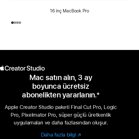
16 inç MacBook Pro
Mac satın alın, 3 ay
boyunca ücretsiz
abonelikten yararlanın.
※
Dipnot
Apple Creator Studio paketi Final Cut Pro, Logic
Pro, Pixelmator Pro, süper güçlü üretkenlik
uygulamaları ve daha fazlasından oluşur.
Daha fazla bilgi
Daha
(Yeni