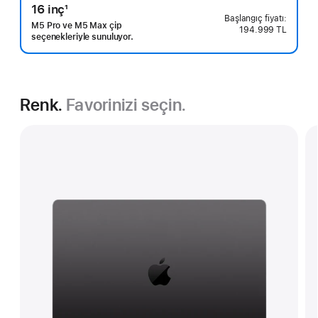
16 inç
1
Dipnot
M5 Pro ve M5 Max çip
194.999 TL
seçenekleriyle sunuluyor.
Renk.
Favorinizi seçin.