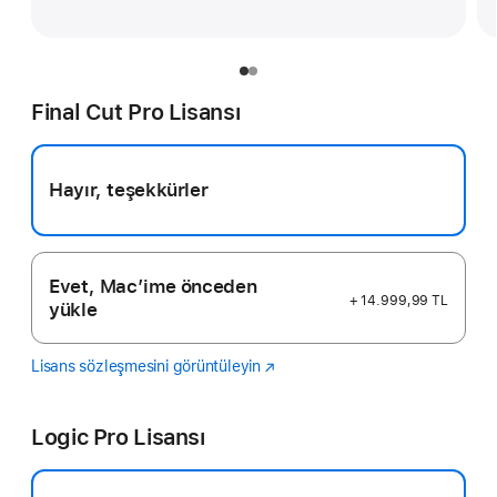
Final Cut Pro Lisansı
Hayır, teşekkürler
Evet, Mac’ime önceden
+ 14.999,99 TL
yükle
Lisans sözleşmesini görüntüleyin
Final
(Yeni
Cut
pencerede
Pro
açılır)
Logic Pro Lisansı