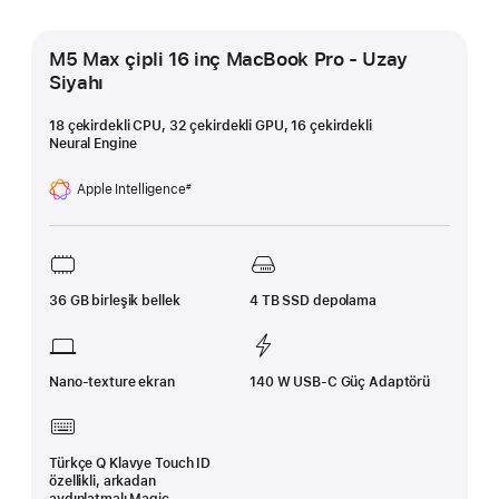
M5 Max çipli 16 inç MacBook Pro - Uzay
Siyahı
18 çekirdekli CPU, 32 çekirdekli GPU, 16 çekirdekli
Neural Engine
Apple Intelligence
#
Dipnot
36 GB birleşik bellek
4 TB SSD depolama
Nano-texture ekran
140 W USB-C Güç Adaptörü
Türkçe Q Klavye Touch ID
özellikli, arkadan