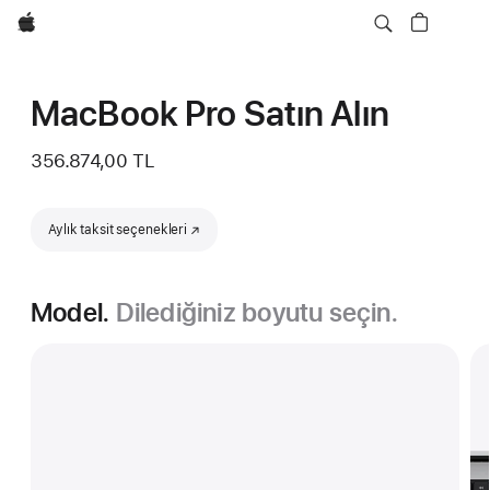
wzlhp
MacBook Pro Satın Alın
356.874,00 TL
Aylık taksit seçenekleri
(Yeni pencerede açılır)
Model.
Dilediğiniz boyutu seçin.