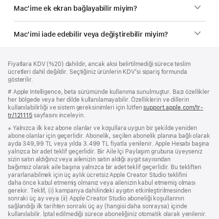
Mac’ime ek ekran bağlayabilir miyim?
Mac’imi iade edebilir veya değiştirebilir miyim?
Alt
dipnotlar
Fiyatlara KDV (%20) dahildir, ancak aksi belirtilmediği sürece teslim
Bilgi
ücretleri dahil değildir. Seçtiğiniz ürünlerin KDV’si sipariş formunda
gösterilir.
Dipnot
# Apple Intelligence, beta sürümünde kullanıma sunulmuştur. Bazı özellikler
her bölgede veya her dilde kullanılamayabilir. Özelliklerin ve dillerin
kullanılabilirliği ve sistem gereksinimleri için lütfen
support.apple.com/tr-
tr/121115
(Yeni
sayfasını inceleyin.
pencerede
Dipnot
※ Yalnızca ilk kez abone olanlar ve koşullara uygun bir şekilde yeniden
açılır)
abone olanlar için geçerlidir. Abonelik, seçilen abonelik planına bağlı olarak
ayda 349,99 TL veya yılda 3.499 TL fiyatla yenilenir. Apple Hesabı başına
yalnızca bir adet teklif geçerlidir. Bir Aile İçi Paylaşım grubuna üyeyseniz
sizin satın aldığınız veya ailenizin satın aldığı aygıt sayısından
bağımsız olarak aile başına yalnızca bir adet teklif geçerlidir. Bu tekliften
yararlanabilmek için üç aylık ücretsiz Apple Creator Studio teklifini
daha önce kabul etmemiş olmanız veya ailenizin kabul etmemiş olması
gerekir. Teklif, (i) kampanya dahilindeki aygıtın etkinleştirilmesinden
sonraki üç ay veya (ii) Apple Creator Studio aboneliği koşullarının
sağlandığı ilk tarihten sonraki üç ay (hangisi daha sonraysa) içinde
kullanılabilir. İptal edilmediği sürece aboneliğiniz otomatik olarak yenilenir.