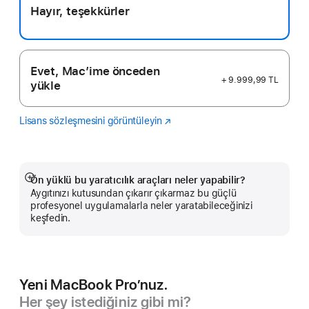
Hayır, teşekkürler
Evet, Mac’ime önceden
+ 9.999,99 TL
yükle
Lisans sözleşmesini görüntüleyin
Logic
(Yeni
Pro
pencerede
açılır)
Ön yüklü bu yaratıcılık araçları neler yapabilir?
Daha
Aygıtınızı kutusundan çıkarır çıkarmaz bu güçlü
fazlasını
profesyonel uygulamalarla neler yaratabileceğinizi
göster
keşfedin.
Yeni MacBook Pro’nuz.
Her şey istediğiniz gibi mi?