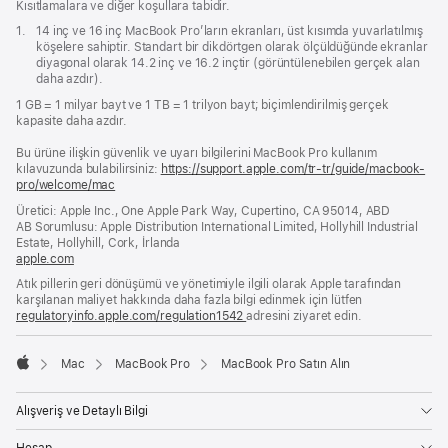
Kısıtlamalara ve diğer koşullara tabidir.
Dipnot
1.
14 inç ve 16 inç MacBook Pro’ların ekranları, üst kısımda yuvarlatılmış
köşelere sahiptir. Standart bir dikdörtgen olarak ölçüldüğünde ekranlar
diyagonal olarak 14.2 inç ve 16.2 inçtir (görüntülenebilen gerçek alan
daha azdır).
1 GB = 1 milyar bayt ve 1 TB = 1 trilyon bayt; biçimlendirilmiş gerçek
kapasite daha azdır.
Bu ürüne ilişkin güvenlik ve uyarı bilgilerini MacBook Pro kullanım
kılavuzunda bulabilirsiniz:
https://support.apple.com/tr-tr/guide/macbook-
pro/welcome/mac
(yeni
bir
Üretici: Apple Inc., One Apple Park Way, Cupertino, CA 95014, ABD
pencerede
AB Sorumlusu: Apple Distribution International Limited, Hollyhill Industrial
açılır)
Estate, Hollyhill, Cork, İrlanda
apple.com
(yeni
bir
Atık pillerin geri dönüşümü ve yönetimiyle ilgili olarak Apple tarafından
pencerede
karşılanan maliyet hakkında daha fazla bilgi edinmek için lütfen
açılır)
regulatoryinfo.apple.com/regulation1542
(yeni
adresini ziyaret edin.
bir
pencerede
Mac
MacBook Pro
MacBook Pro Satın Alın
açılır)
Apple
Alışveriş ve Detaylı Bilgi