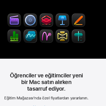
fazla
pencerede
bilgi
açılır)
edinin
-
Creator
Studio
Öğrenciler ve eğitimciler yeni
bir Mac satın alırken
tasarruf ediyor.
Eğitim Mağazası’nda özel fiyatlardan yararlanın.