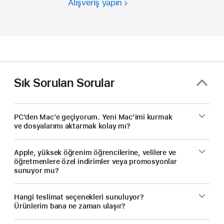
Alışveriş yapın
Öğrenciler
ve
eğitimciler
yeni
bir
Mac
satın alırken
Sık Sorulan Sorular
tasarruf ediyor.
PC’den Mac’e geçiyorum. Yeni Mac’imi kurmak
ve dosyalarımı aktarmak kolay mı?
Apple, yüksek öğrenim öğrencilerine, velilere ve
öğretmenlere özel indirimler veya promosyonlar
sunuyor mu?
Hangi teslimat seçenekleri sunuluyor?
Ürünlerim bana ne zaman ulaşır?