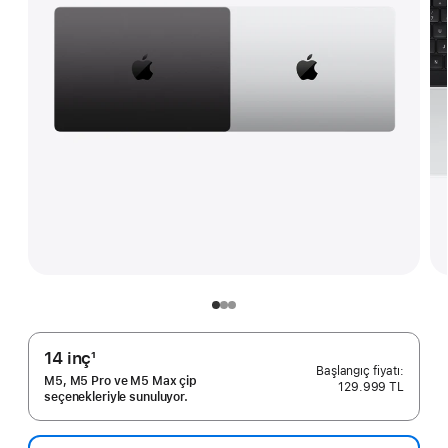
14 inç
1
Dipnot
M5, M5 Pro ve M5 Max çip
129.999 TL
seçenekleriyle sunuluyor.