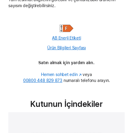
sayısını değiştirebilirsiniz.
AB Enerji Etiketi
Ürün Bilgileri Sayfası
(Opens
in
a
Satın almak için yardım alın.
new
window)
Hemen sohbet edin
(Yeni
veya
00800 448 829 873
numaralı telefonu arayın.
pencerede
açılır)
Kutunun İçindekiler