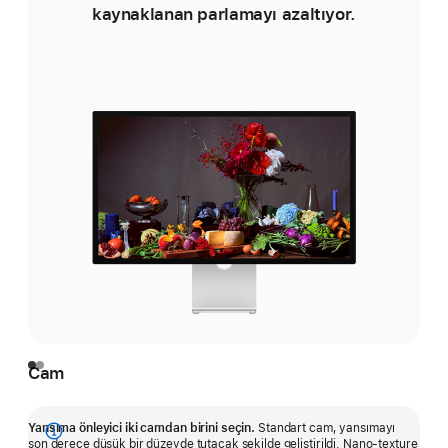
kaynaklanan parlamayı azaltıyor.
Cam
Yansıma önleyici iki camdan birini seçin.
Standart cam, yansımayı
Daha
son derece düşük bir düzeyde tutacak şekilde geliştirildi. Nano‑texture