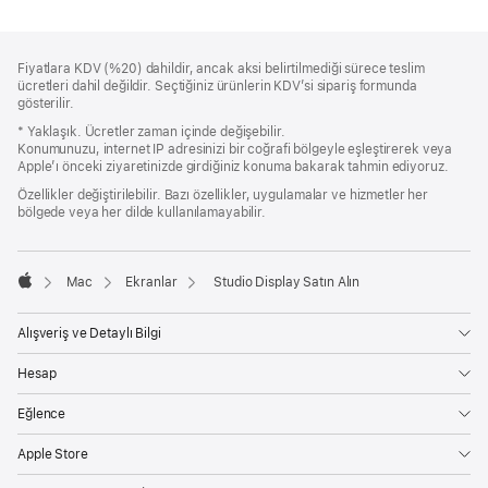
Alt
dipnotlar
Fiyatlara KDV (%20) dahildir, ancak aksi belirtilmediği sürece teslim
Bilgi
ücretleri dahil değildir. Seçtiğiniz ürünlerin KDV’si sipariş formunda
gösterilir.
* Yaklaşık. Ücretler zaman içinde değişebilir.
Konumunuzu, internet IP adresinizi bir coğrafi bölgeyle eşleştirerek veya
Apple’ı önceki ziyaretinizde girdiğiniz konuma bakarak tahmin ediyoruz.
Özellikler değiştirilebilir. Bazı özellikler, uygulamalar ve hizmetler her
bölgede veya her dilde kullanılamayabilir.
Mac
Ekranlar
Studio Display Satın Alın
Apple
Alışveriş ve Detaylı Bilgi
Hesap
Eğlence
Apple Store