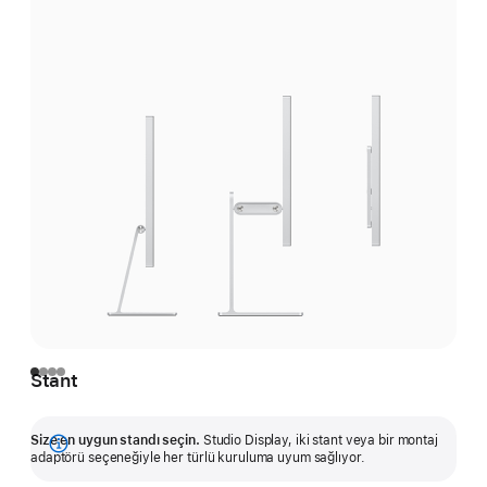
Stant
Size en uygun standı seçin.
Studio Display, iki stant veya bir montaj
Daha
adaptörü seçeneğiyle her türlü kuruluma uyum sağlıyor.
fazlasını