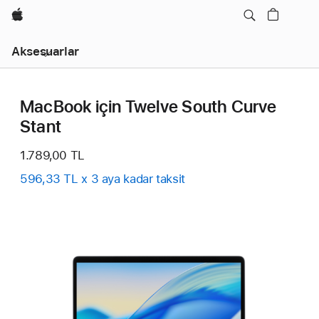
wzlhp
Yerel
Aksesuarlar
Gezinme
Menüyü
Açın
MacBook için Twelve South Curve
Stant
1.789,00 TL
596,33 TL x 3 aya kadar taksit