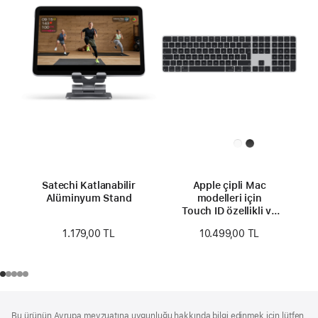
Satechi Katlanabilir
Apple çipli Mac
Alüminyum Stand
modelleri için
Touch ID özellikli ve
Sayısal Tuş Takımlı
1.179,00 TL
10.499,00 TL
Magic Keyboard
(USB–C) - Türkçe Q
Klavye - Siyah Tuşlar
Alt
dipnotlar
Bu ürünün Avrupa mevzuatına uygunluğu hakkında bilgi edinmek için lütfen