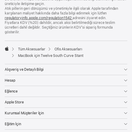
Bilgi
üreticiyle iletişime geçin.
Atık pillerin geri dönüşümü ve yönetimiyle ilgili olarak Apple tarafından
karşılanan maliyet hakkında daha fazla bilgi edinmek için lütfen
regulatoryinfo.apple.com/regulation1542
(yeni
adresini ziyaret edin.
Fiyatlara KDV (%20) dahildir, ancak aksi belirtilmediği sürece teslim
bir
ücretleri dahil değildir. Seçtiğiniz ürünlerin KDV’si sipariş formunda
pencerede
gösterilir.
açılır)
Tüm Aksesuarlar
Ofis Aksesuarları
Apple
MacBook için Twelve South Curve Stant
Alışveriş ve Detaylı Bilgi
Hesap
Eğlence
Apple Store
Kurumsal Müşteriler İçin
Eğitim İçin