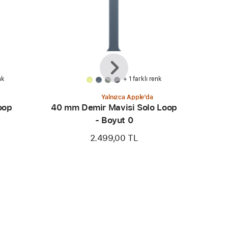
Önceki
Sonraki
nk
+ 1 farklı renk
Yalnızca Apple’da
oop
40 mm Demir Mavisi Solo Loop
- Boyut 0
2.499,00 TL