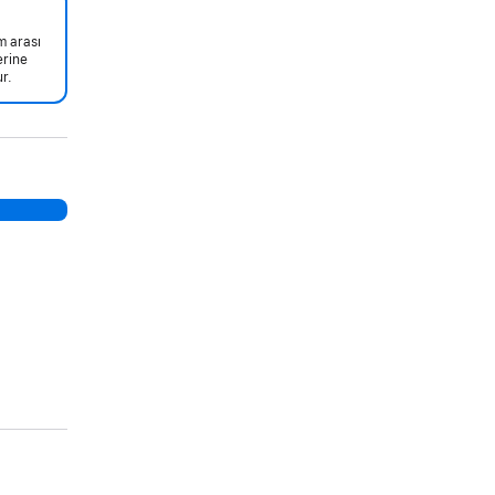
m arası
erine
r.