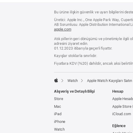
Alt
dipnotlar
Bu ürüne ilişkin güvenlik ve uyarı bilgilerini dest
Bilgi
Üretici: Apple Inc., One Apple Park Way, Cuper
AB Sorumlusu: Apple Distribution International Lim
apple.com
(yeni
bir
Atık pillerin geri dönüşümü ve yönetimiyle ilgili
pencerede
adresini ziyaret edin.
açılır)
01.12.2023 itibarıyla geçerli fiyattır.
Kayışlar stoklarla sınırlıdır.
Fiyatlara KDV (%20) dahildir, ancak aksi belirtilm
Watch
Apple Watch Kayışları Satın 
Apple
Alışveriş ve Detaylı Bilgi
Hesap
Store
Apple Hesabı
Mac
Apple Store
iPad
iCloud.com
iPhone
Eğlence
Watch