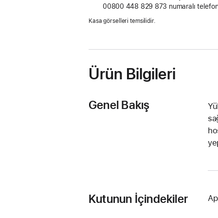
00800 448 829 873
pencerede
numaralı telefon
açılır)
Kasa görselleri temsilidir.
Ürün Bilgileri
Genel Bakış
Yü
sa
ho
ye
Kutunun İçindekiler
Ap