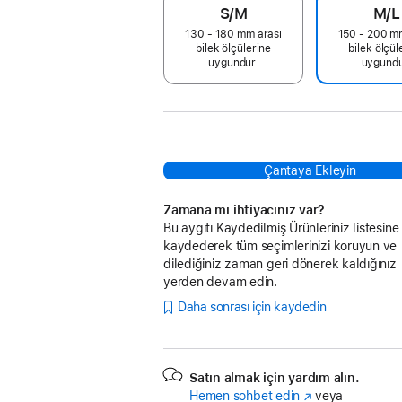
S/M
M/L
130 - 180 mm arası
150 - 200 m
bilek ölçülerine
bilek ölçül
uygundur.
uygundu
Çantaya Ekleyin
Zamana mı ihtiyacınız var?
Bu aygıtı Kaydedilmiş Ürünleriniz listesine
kaydederek tüm seçimlerinizi koruyun ve
dilediğiniz zaman geri dönerek kaldığınız
yerden devam edin.
Daha sonrası için kaydedin
Satın almak için yardım alın.
Hemen sohbet edin
(Yeni
veya