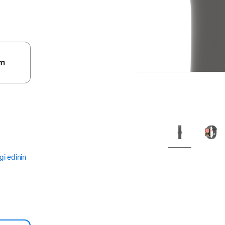
m
gi edinin