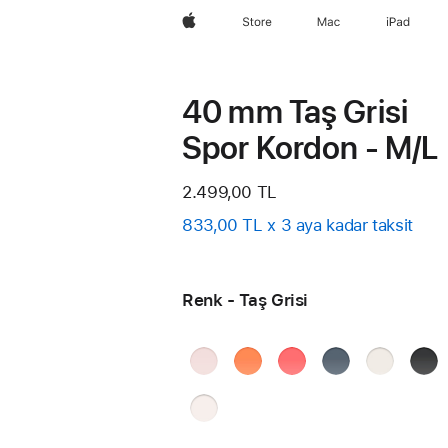
wzlhp
Store
Mac
iPad
40 mm Taş Grisi
Spor Kordon - M/L
2.499,00 TL
833,00 TL x 3 aya kadar taksit
Renk - Taş Grisi
Açık Pembe
Mandalina
Parlak Guava
Demir
Yıldız Işığı
Siya
Mavisi
Taş G
Bulut
Pembesi