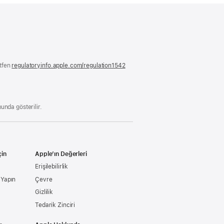
ütfen
regulatoryinfo.apple.com/regulation1542
(yeni
bir
pencerede
açılır)
unda gösterilir.
çin
Apple’ın Değerleri
Erişilebilirlik
ş Yapın
Çevre
Gizlilik
Tedarik Zinciri