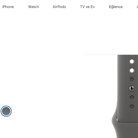
iPhone
Watch
AirPods
TV ve Ev
Eğlence
h
risi