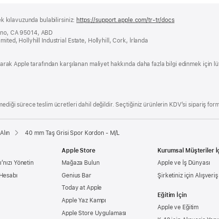
ek kılavuzunda bulabilirsiniz:
https://support.apple.com/tr-tr/docs
(yeni
bir
tino, CA 95014, ABD
pencerede
ited, Hollyhill Industrial Estate, Hollyhill, Cork, İrlanda
açılır)
 olarak Apple tarafından karşılanan maliyet hakkında daha fazla bilgi edinmek için l
ediği sürece teslim ücretleri dahil değildir. Seçtiğiniz ürünlerin KDV’si sipariş form
Alın
40 mm Taş Grisi Spor Kordon - M/L
Apple Store
Kurumsal Müşteriler İ
’nızı Yönetin
Mağaza Bulun
Apple ve İş Dünyası
 Hesabı
Genius Bar
Şirketiniz için Alışveri
Today at Apple
Eğitim İçin
Apple Yaz Kampı
Apple ve Eğitim
Apple Store Uygulaması