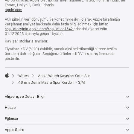
AB Sorumlusu: Apple Distribution International Limited, Hollyhill Industrial
açılır)
Estate, Hollyhill, Cork, İrlanda
apple.com
(yeni
bir
Atık pillerin geri dönüşümü ve yönetimiyle ilgili olarak Apple tarafından
pencerede
karşılanan maliyet hakkında daha fazla bilgi edinmek için lütfen
açılır)
regulatoryinfo.apple.com/regulation1542
(yeni
adresini ziyaret edin.
01.12.2023 itibarıyla geçerli fiyattır.
bir
pencerede
Kayışlar stoklarla sınırlıdır.
açılır)
Fiyatlara KDV (%20) dahildir, ancak aksi belirtilmediği sürece teslim
ücretleri dahil değildir. Seçtiğiniz ürünlerin KDV’si sipariş formunda
gösterilir.
Watch
Apple Watch Kayışları Satın Alın
Apple
46 mm Demir Mavisi Spor Kordon - S/M
Alışveriş ve Detaylı Bilgi
Hesap
Eğlence
Apple Store