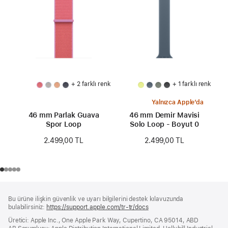
+ 2 farklı renk
+ 1 farklı renk
Yalnızca Apple’da
46 mm Parlak Guava
46 mm Demir Mavisi
Spor Loop
Solo Loop - Boyut 0
2.499,00 TL
2.499,00 TL
Alt
dipnotlar
Bu ürüne ilişkin güvenlik ve uyarı bilgilerini destek kılavuzunda
Bilgi
bulabilirsiniz:
https://support.apple.com/tr-tr/docs
(yeni
bir
Üretici: Apple Inc., One Apple Park Way, Cupertino, CA 95014, ABD
pencerede