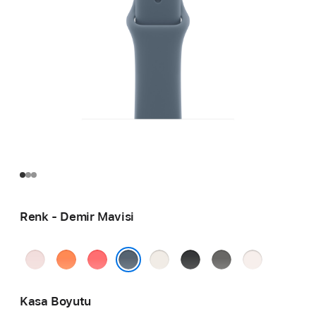
Renk - Demir Mavisi
Açık Pembe
Mandalina
Parlak Guava
Yıldız Işığı
Siyah
Taş
Bulut
Grisi
Pembesi
Demir Mavisi
Kasa Boyutu