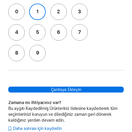
0
1
2
3
4
5
6
7
8
9
Çantaya Ekleyin
Zamana mı ihtiyacınız var?
Bu aygıtı Kaydedilmiş Ürünleriniz listesine kaydederek tüm
seçimlerinizi koruyun ve dilediğiniz zaman geri dönerek
kaldığınız yerden devam edin.
Daha sonrası için kaydedin