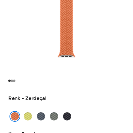
Renk - Zerdeçal
Neon
Demir
Yeşil
Gece Yarısı
Sarı
Mavisi
Gri
Zerdeçal