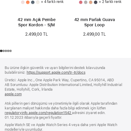
+ 4 farklı renk
+ 2 farklı renk
42 mm Açık Pembe
42 mm Parlak Guava
Spor Kordon - S/M
Spor Loop
2.499,00 TL
2.499,00 TL
Alt
dipnotlar
Bu ürüne ilişkin güvenlik ve uyarı bilgilerini destek kılavuzunda
Bilgi
bulabilirsiniz:
https://support.apple.com/tr-tr/docs
(yeni
bir
Üretici: Apple Inc., One Apple Park Way, Cupertino, CA 95014, ABD
pencerede
AB Sorumlusu: Apple Distribution International Limited, Hollyhill Industrial
açılır)
Estate, Hollyhill, Cork, İrlanda
apple.com
(yeni
bir
Atık pillerin geri dönüşümü ve yönetimiyle ilgili olarak Apple tarafından
pencerede
karşılanan maliyet hakkında daha fazla bilgi edinmek için lütfen
açılır)
regulatoryinfo.apple.com/regulation1542
(yeni
adresini ziyaret edin.
01.12.2023 itibarıyla geçerli fiyattır.
bir
pencerede
Apple Watch SE ve Apple Watch Series 4 veya daha yeni Apple Watch
açılır)
modelleriyle uyumludur.