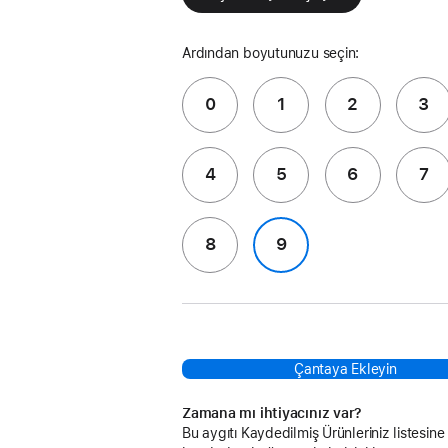
Ardından boyutunuzu seçin:
0
1
2
3
4
5
6
7
8
9
Çantaya Ekleyin
Zamana mı ihtiyacınız var?
Bu aygıtı Kaydedilmiş Ürünleriniz listesine