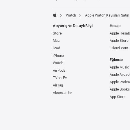
Watch
Apple Watch Kayışları Satın 
Apple
Alışveriş ve Detaylı Bilgi
Hesap
Store
Apple Hesabı
Mac
Apple Store
iPad
iCloud.com
iPhone
Eğlence
Watch
Apple Music
AirPods
Apple Arcad
TV ve Ev
Apple Podca
AirTag
Apple Books
Aksesuarlar
App Store