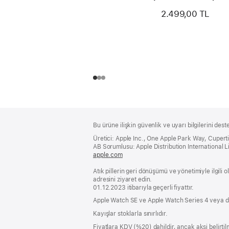
2.499,00 TL
Alt
dipnotlar
Bu ürüne ilişkin güvenlik ve uyarı bilgilerini dest
Bilgi
Üretici: Apple Inc., One Apple Park Way, Cuper
AB Sorumlusu: Apple Distribution International Lim
apple.com
(yeni
bir
Atık pillerin geri dönüşümü ve yönetimiyle ilgili
pencerede
adresini ziyaret edin.
açılır)
01.12.2023 itibarıyla geçerli fiyattır.
Apple Watch SE ve Apple Watch Series 4 veya d
Kayışlar stoklarla sınırlıdır.
Fiyatlara KDV (%20) dahildir, ancak aksi belirtilm