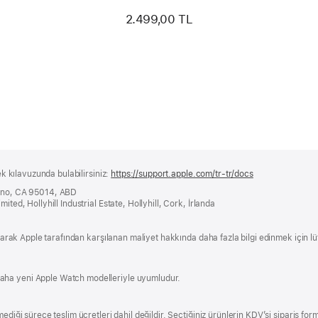
2.499,00 TL
ek kılavuzunda bulabilirsiniz:
https://support.apple.com/tr-tr/docs
(yeni
bir
tino, CA 95014, ABD
pencerede
ited, Hollyhill Industrial Estate, Hollyhill, Cork, İrlanda
açılır)
 olarak Apple tarafından karşılanan maliyet hakkında daha fazla bilgi edinmek için l
aha yeni Apple Watch modelleriyle uyumludur.
ediği sürece teslim ücretleri dahil değildir. Seçtiğiniz ürünlerin KDV’si sipariş form