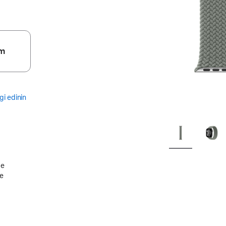
m
gi edinin
de
le