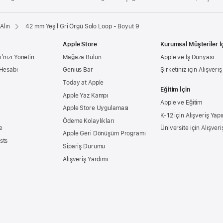
Alın
42 mm Yeşil Gri Örgü Solo Loop - Boyut 9
Apple Store
Kurumsal Müşteriler İ
’nızı Yönetin
Mağaza Bulun
Apple ve İş Dünyası
 Hesabı
Genius Bar
Şirketiniz için Alışveri
Today at Apple
Eğitim İçin
Apple Yaz Kampı
Apple ve Eğitim
Apple Store Uygulaması
K-12 için Alışveriş Yapı
Ödeme Kolaylıkları
e
Üniversite için Alışveri
Apple Geri Dönüşüm Programı
sts
Sipariş Durumu
Alışveriş Yardımı