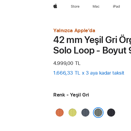
wzlhp
Store
Mac
iPad
Yalnızca Apple’da
42 mm Yeşil Gri Ö
Solo Loop - Boyut 
4.999,00 TL
1.666,33 TL x 3 aya kadar taksit
Renk - Yeşil Gri
Zerdeçal
Neon
Demir
Gece Yarıs
Sarı
Mavisi
Yeşil Gri