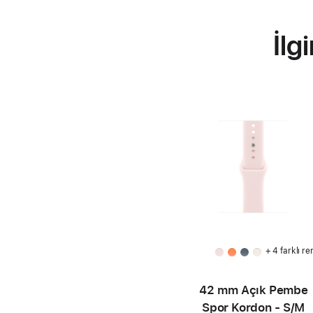
İlg
+ 4 farklı re
42 mm Açık Pembe
Spor Kordon - S/M