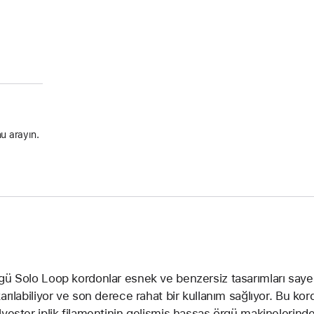
u arayın.
gü Solo Loop kordonlar esnek ve benzersiz tasarımları sayes
karılabiliyor ve son derece rahat bir kullanım sağlıyor. Bu k
lyester iplik filamentinin gelişmiş hassas örgü makinelerinde ul