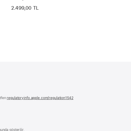
2.499,00 TL
ütfen
regulatoryinfo.apple.com/regulation1542
(yeni
bir
pencerede
açılır)
unda gösterilir.