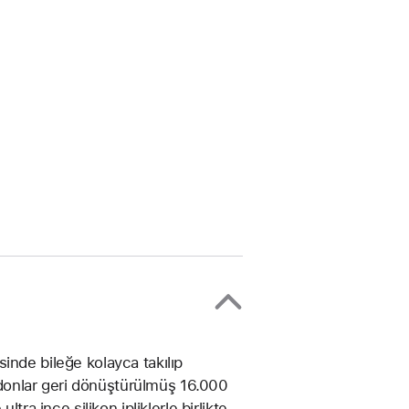
inde bileğe kolayca takılıp
ordonlar geri dönüştürülmüş 16.000
tra ince silikon ipliklerle birlikte