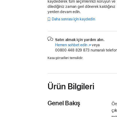
kaydederek tüm seçimlerinizi koruyun ve
dilediğiniz zaman geri dönerek kaldığınız
yerden devam edin.
Daha sonrası için kaydedin
Satın almak için yardım alın.
Hemen sohbet edin
(Yeni
veya
00800 448 829 873
pencerede
numaralı telefon
açılır)
Kasa görselleri temsilidir.
Ürün Bilgileri
Genel Bakış
Ör
çı
po