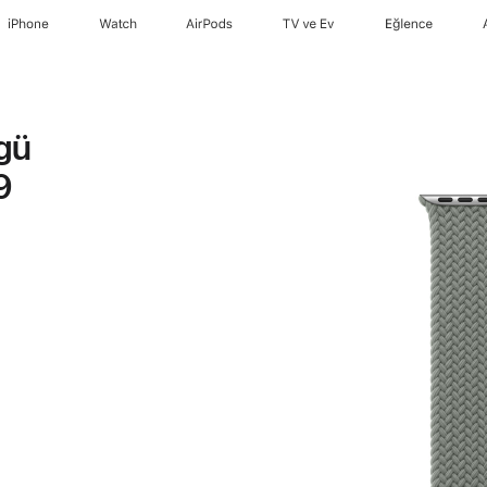
iPhone
Watch
AirPods
TV ve Ev
Eğlence
rgü
9
ı