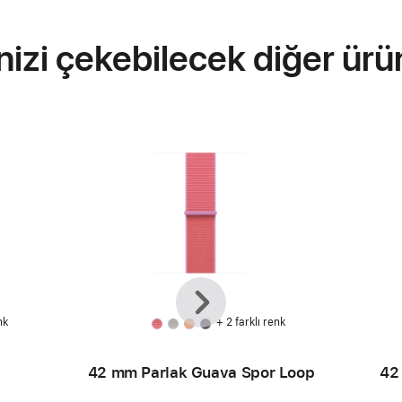
inizi çekebilecek diğer ürü
Önceki
Sonraki
nk
+ 2 farklı renk
42 mm Parlak Guava Spor Loop
42 