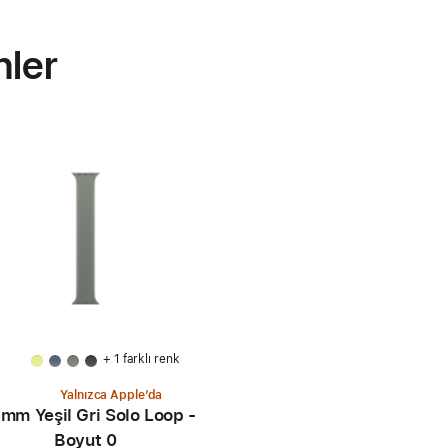
nler
+ 1 farklı renk
Yalnızca Apple’da
mm Yeşil Gri Solo Loop -
Boyut 0