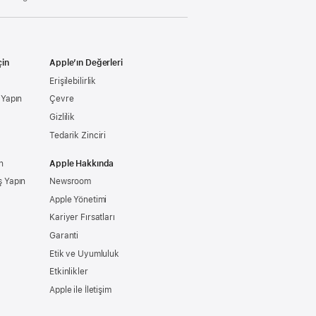
çin
Apple’ın Değerleri
Erişilebilirlik
ş Yapın
Çevre
Gizlilik
Tedarik Zinciri
n
Apple Hakkında
ş Yapın
Newsroom
Apple Yönetimi
Kariyer Fırsatları
Garanti
Etik ve Uyumluluk
Etkinlikler
Apple ile İletişim