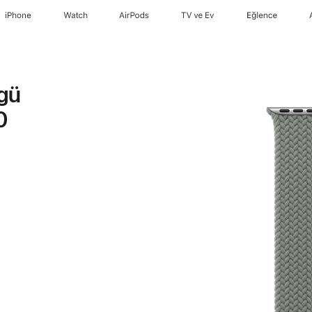
iPhone
Watch
AirPods
TV ve Ev
Eğlence
rgü
0
ı