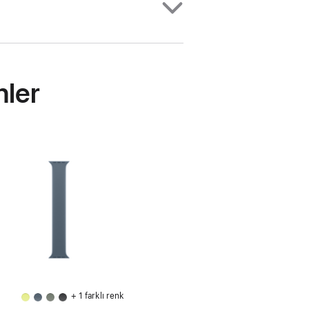
nler
+ 1 farklı renk