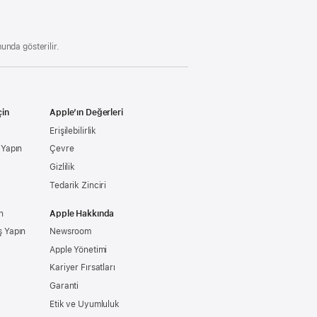
açılır)
unda gösterilir.
çin
Apple’ın Değerleri
Erişilebilirlik
ş Yapın
Çevre
Gizlilik
Tedarik Zinciri
n
Apple Hakkında
ş Yapın
Newsroom
Apple Yönetimi
Kariyer Fırsatları
Garanti
Etik ve Uyumluluk