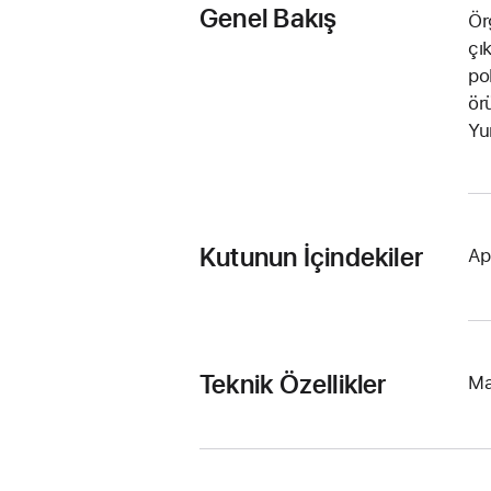
Genel Bakış
Ör
çı
po
ör
Yu
Kutunun İçindekiler
Ap
Teknik Özellikler
Ma