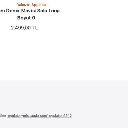
Yalnızca Apple’da
m Demir Mavisi Solo Loop
- Boyut 0
2.499,00 TL
ütfen
regulatoryinfo.apple.com/regulation1542
(yeni
bir
pencerede