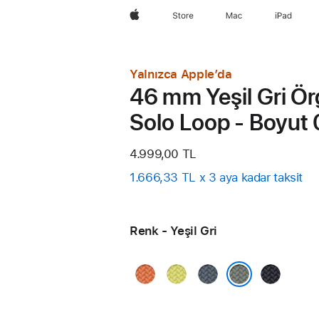
wzlhp
Store
Mac
iPad
Yalnızca Apple’da
46 mm Yeşil Gri Ö
Solo Loop - Boyut 
4.999,00 TL
1.666,33 TL x 3 aya kadar taksit
Renk - Yeşil Gri
Zerdeçal
Neon
Demir
Gece Yarıs
Sarı
Mavisi
Yeşil Gri