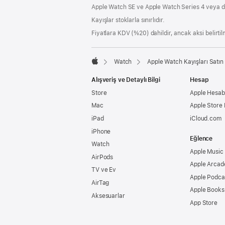
Apple Watch SE ve Apple Watch Series 4 veya d
Kayışlar stoklarla sınırlıdır.
Fiyatlara KDV (%20) dahildir, ancak aksi belirtilm
Watch
Apple Watch Kayışları Satın 
Apple
Alışveriş ve Detaylı Bilgi
Hesap
Store
Apple Hesabı
Mac
Apple Store
iPad
iCloud.com
iPhone
Eğlence
Watch
Apple Music
AirPods
Apple Arcad
TV ve Ev
Apple Podca
AirTag
Apple Books
Aksesuarlar
App Store