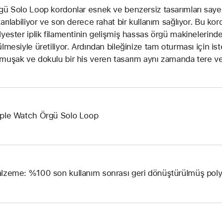
gü Solo Loop kordonlar esnek ve benzersiz tasarımları sayes
karılabiliyor ve son derece rahat bir kullanım sağlıyor. Bu k
lyester iplik filamentinin gelişmiş hassas örgü makinelerinde ul
ülmesiyle üretiliyor. Ardından bileğinize tam oturması için is
muşak ve dokulu bir his veren tasarım aynı zamanda tere ve
ple Watch Örgü Solo Loop
lzeme: %100 son kullanım sonrası geri dönüştürülmüş poly