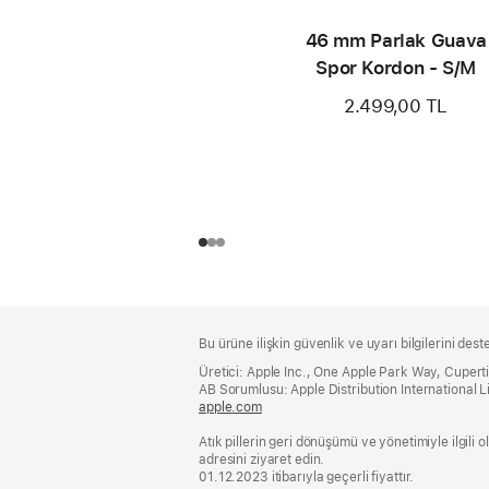
46 mm Parlak Guava
Spor Kordon - S/M
2.499,00 TL
Alt
dipnotlar
Bu ürüne ilişkin güvenlik ve uyarı bilgilerini dest
Bilgi
Üretici: Apple Inc., One Apple Park Way, Cuper
AB Sorumlusu: Apple Distribution International Lim
apple.com
(yeni
bir
Atık pillerin geri dönüşümü ve yönetimiyle ilgili
pencerede
adresini ziyaret edin.
açılır)
01.12.2023 itibarıyla geçerli fiyattır.