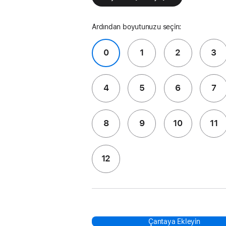
Ardından boyutunuzu seçin:
0
1
2
3
4
5
6
7
8
9
10
11
12
Çantaya Ekleyin