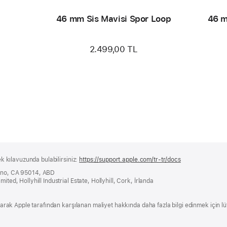
46 mm Sis Mavisi Spor Loop
46 m
2.499,00 TL
ek kılavuzunda bulabilirsiniz:
https://support.apple.com/tr-tr/docs
(yeni
bir
tino, CA 95014, ABD
pencerede
ited, Hollyhill Industrial Estate, Hollyhill, Cork, İrlanda
açılır)
 olarak Apple tarafından karşılanan maliyet hakkında daha fazla bilgi edinmek için l