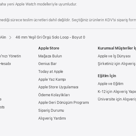
aha yeni Apple Watch modelleriyle uyumludur.
ediği sürece teslim ücretleri dahil değildir. Seçtiğiniz ürünlerin KDV’si sipariş form
Alın
46 mm Yeşil Gri Örgü Solo Loop - Boyut 0
Apple Store
Kurumsal Müşteriler İ
’nızı Yönetin
Mağaza Bulun
Apple ve İş Dünyası
 Hesabı
Genius Bar
Şirketiniz için Alışveri
Today at Apple
Eğitim İçin
Apple Yaz Kampı
Apple ve Eğitim
Apple Store Uygulaması
K-12 için Alışveriş Yapı
Ödeme Kolaylıkları
e
Üniversite için Alışveri
Apple Geri Dönüşüm Programı
sts
Sipariş Durumu
Alışveriş Yardımı