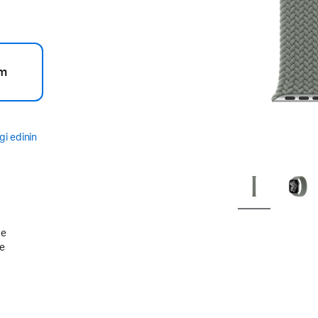
m
gi edinin
de
le