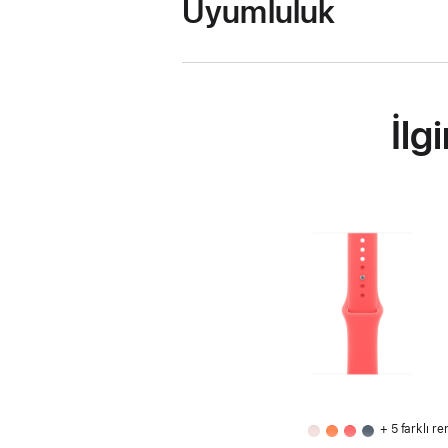
Uyumluluk
İlg
+ 5 farklı re