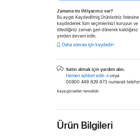
Zamana mı ihtiyacınız var?
Bu aygıtı Kaydedilmiş Ürünleriniz listesine
kaydederek tüm seçimlerinizi koruyun ve
dilediğiniz zaman geri dönerek kaldığınız
yerden devam edin.
Daha sonrası için kaydedin
Satın almak için yardım alın.
Hemen sohbet edin
(Yeni
veya
00800 448 829 873
pencerede
numaralı telefon
açılır)
Kasa görselleri temsilidir.
Ürün Bilgileri