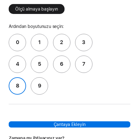
Ölçü almaya başlayın
Ardından boyutunuzu seçin:
0
1
2
3
4
5
6
7
8
9
Çantaya Ekleyin
Zamana mı ihtiyacınız var?