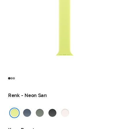
Renk - Neon Sarı
Demir
Yeşil
Siyah
Bulut
Mavisi
Gri
Pembesi
Neon Sarı