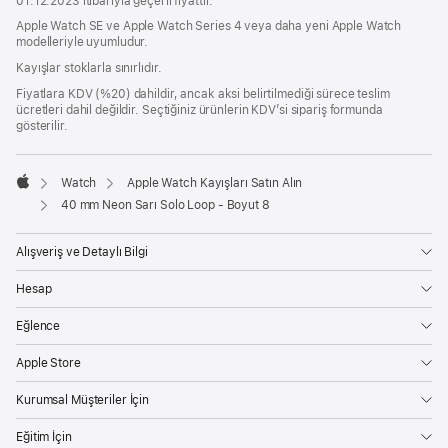
01.12.2023 itibarıyla geçerli fiyattır.
bir
pencerede
Apple Watch SE ve Apple Watch Series 4 veya daha yeni Apple Watch
açılır)
modelleriyle uyumludur.
Kayışlar stoklarla sınırlıdır.
Fiyatlara KDV (%20) dahildir, ancak aksi belirtilmediği sürece teslim
ücretleri dahil değildir. Seçtiğiniz ürünlerin KDV’si sipariş formunda
gösterilir.
Watch
Apple Watch Kayışları Satın Alın
Apple
40 mm Neon Sarı Solo Loop - Boyut 8
Alışveriş ve Detaylı Bilgi
Hesap
Eğlence
Apple Store
Kurumsal Müşteriler İçin
Eğitim İçin