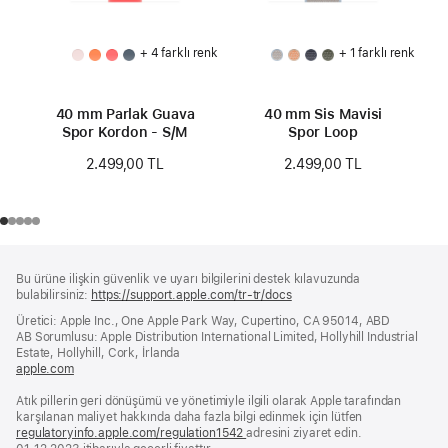
+ 4 farklı renk
+ 1 farklı renk
40 mm Parlak Guava
40 mm Sis Mavisi
Spor Kordon - S/M
Spor Loop
2.499,00 TL
2.499,00 TL
Alt
dipnotlar
Bu ürüne ilişkin güvenlik ve uyarı bilgilerini destek kılavuzunda
Bilgi
bulabilirsiniz:
https://support.apple.com/tr-tr/docs
(yeni
bir
Üretici: Apple Inc., One Apple Park Way, Cupertino, CA 95014, ABD
pencerede
AB Sorumlusu: Apple Distribution International Limited, Hollyhill Industrial
açılır)
Estate, Hollyhill, Cork, İrlanda
apple.com
(yeni
bir
Atık pillerin geri dönüşümü ve yönetimiyle ilgili olarak Apple tarafından
pencerede
karşılanan maliyet hakkında daha fazla bilgi edinmek için lütfen
açılır)
regulatoryinfo.apple.com/regulation1542
(yeni
adresini ziyaret edin.