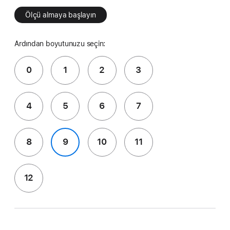
Ölçü almaya başlayın
Ardından boyutunuzu seçin:
0
1
2
3
4
5
6
7
8
9
10
11
12