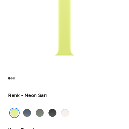
Renk - Neon Sarı
Demir
Yeşil
Siyah
Bulut
Mavisi
Gri
Pembesi
Neon Sarı