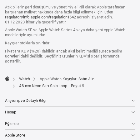
bir
Atık pillerin geri dönüşümü ve yönetimiyle ilgili olarak Apple tarafından
pencerede
karşılanan maliyet hakkında daha fazla bilgi edinmek için lütfen
açılır)
regulatoryinfo.apple.com/regulation1542
(yeni
adresini ziyaret edin.
01.12.2023 itibarıyla geçerli fiyattır.
bir
pencerede
Apple Watch SE ve Apple Watch Series 4 veya daha yeni Apple Watch
açılır)
modelleriyle uyumludur.
Kayışlar stoklarla sınırlıdır.
Fiyatlara KDV (%20) dahildir, ancak aksi belirtilmediği sürece teslim
ücretleri dahil değildir. Seçtiğiniz ürünlerin KDV’si sipariş formunda
gösterilir.
Watch
Apple Watch Kayışları Satın Alın
Apple
46 mm Neon Sarı Solo Loop - Boyut 9
Alışveriş ve Detaylı Bilgi
Hesap
Eğlence
Apple Store