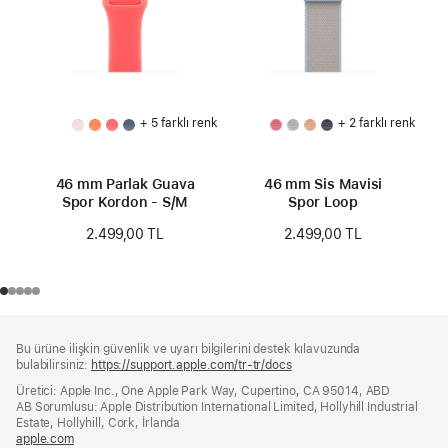
+ 5 farklı renk
+ 2 farklı renk
46 mm Parlak Guava
46 mm Sis Mavisi
Spor Kordon - S/M
Spor Loop
2.499,00 TL
2.499,00 TL
Alt
dipnotlar
Bu ürüne ilişkin güvenlik ve uyarı bilgilerini destek kılavuzunda
Bilgi
bulabilirsiniz:
https://support.apple.com/tr-tr/docs
(yeni
bir
Üretici: Apple Inc., One Apple Park Way, Cupertino, CA 95014, ABD
pencerede
AB Sorumlusu: Apple Distribution International Limited, Hollyhill Industrial
açılır)
Estate, Hollyhill, Cork, İrlanda
apple.com
(yeni