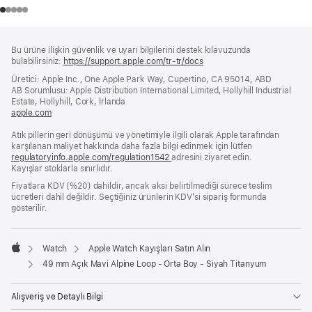
Alt
dipnotlar
Bu ürüne ilişkin güvenlik ve uyarı bilgilerini destek kılavuzunda
Bilgi
bulabilirsiniz:
https://support.apple.com/tr-tr/docs
(yeni
bir
Üretici: Apple Inc., One Apple Park Way, Cupertino, CA 95014, ABD
pencerede
AB Sorumlusu: Apple Distribution International Limited, Hollyhill Industrial
açılır)
Estate, Hollyhill, Cork, İrlanda
apple.com
(yeni
bir
Atık pillerin geri dönüşümü ve yönetimiyle ilgili olarak Apple tarafından
pencerede
karşılanan maliyet hakkında daha fazla bilgi edinmek için lütfen
açılır)
regulatoryinfo.apple.com/regulation1542
(yeni
adresini ziyaret edin.
Kayışlar stoklarla sınırlıdır.
bir
pencerede
Fiyatlara KDV (%20) dahildir, ancak aksi belirtilmediği sürece teslim
açılır)
ücretleri dahil değildir. Seçtiğiniz ürünlerin KDV’si sipariş formunda
gösterilir.
Watch
Apple Watch Kayışları Satın Alın
Apple
49 mm Açık Mavi Alpine Loop - Orta Boy - Siyah Titanyum
Alışveriş ve Detaylı Bilgi