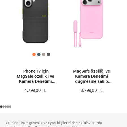
iPhone 17 için
MagSafe özelliği ve
MagSafe özellikli ve
Kamera Denetimi
Kamera Denetimi
düğmesine sahip
düğmeli
Beats
4.799,00 TL
3.799,00 TL
Beats Rugged Kılıf -
iPhone 17 Pro Max
Everest Siyahı
Kickstand Kılıfı -
Çakıl Pembesi
Alt
dipnotlar
Bu ürüne ilişkin güvenlik ve uyarı bilgilerini destek kılavuzunda
Bilgi