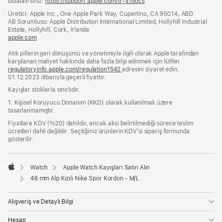
bulabilirsiniz:
https://support.apple.com/tr-tr/docs
(yeni
bir
Üretici: Apple Inc., One Apple Park Way, Cupertino, CA 95014, ABD
pencerede
AB Sorumlusu: Apple Distribution International Limited, Hollyhill Industrial
açılır)
Estate, Hollyhill, Cork, İrlanda
apple.com
(yeni
bir
Atık pillerin geri dönüşümü ve yönetimiyle ilgili olarak Apple tarafından
pencerede
karşılanan maliyet hakkında daha fazla bilgi edinmek için lütfen
açılır)
regulatoryinfo.apple.com/regulation1542
(yeni
adresini ziyaret edin.
01.12.2023 itibarıyla geçerli fiyattır.
bir
pencerede
Kayışlar stoklarla sınırlıdır.
açılır)
1. Kişisel Koruyucu Donanım (KKD) olarak kullanılmak üzere
tasarlanmamıştır.
Fiyatlara KDV (%20) dahildir, ancak aksi belirtilmediği sürece teslim
ücretleri dahil değildir. Seçtiğiniz ürünlerin KDV’si sipariş formunda
gösterilir.
Watch
Apple Watch Kayışları Satın Alın
Apple
46 mm Alp Kızılı Nike Spor Kordon - M/L
Alışveriş ve Detaylı Bilgi
Hesap