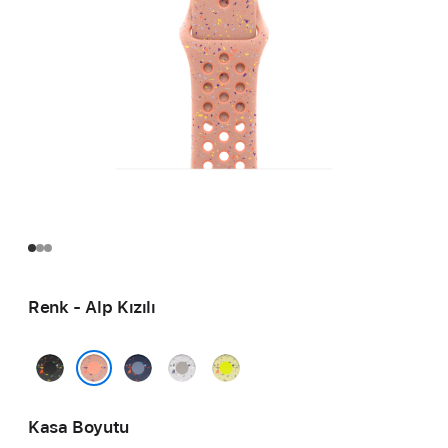
Renk - Alp Kızılı
Gece
Mavi
Uçuk
Volt
Siyahı
Kurdele
Gri
Splash
Alp Kızılı
Kasa Boyutu