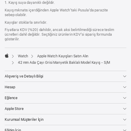
1. Kayış suya dayanıklı değildir.
açılır)
Kayış mıknatıs içerdiğinden Apple Watch’taki Pusula’da parazite
sebep olabilir.
Kayışlar stoklarla sınırlıdır.
Fiyatlara KDV (%20) dahildir, ancak aksi belirtilmediği sürece teslim
ücretleri dahil değildir. Seçtiğiniz ürünlerin KDV’si sipariş formunda
gösterilir.
Watch
Apple Watch Kayışları Satın Alın
Apple
42 mm Ada Çayı Grisi Manyetik Baklalı Model Kayış - S/M
Alışveriş ve Detaylı Bilgi
Hesap
Eğlence
Apple Store
Kurumsal Müşteriler İçin
Eğitim İçin