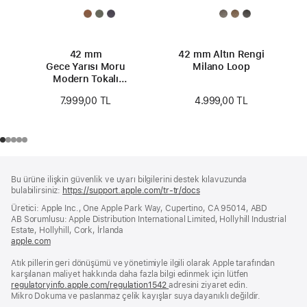
42 mm
42 mm Altın Rengi
Gece Yarısı Moru
Milano Loop
Modern Tokalı
Kayış - Küçük Boy
4.999,00 TL
7.999,00 TL
Alt
dipnotlar
Bu ürüne ilişkin güvenlik ve uyarı bilgilerini destek kılavuzunda
Bilgi
bulabilirsiniz:
https://support.apple.com/tr-tr/docs
(yeni
bir
Üretici: Apple Inc., One Apple Park Way, Cupertino, CA 95014, ABD
pencerede
AB Sorumlusu: Apple Distribution International Limited, Hollyhill Industrial
açılır)
Estate, Hollyhill, Cork, İrlanda
apple.com
(yeni
bir
Atık pillerin geri dönüşümü ve yönetimiyle ilgili olarak Apple tarafından
pencerede
karşılanan maliyet hakkında daha fazla bilgi edinmek için lütfen
açılır)
regulatoryinfo.apple.com/regulation1542
(yeni
adresini ziyaret edin.
Mikro Dokuma ve paslanmaz çelik kayışlar suya dayanıklı değildir.
bir
pencerede