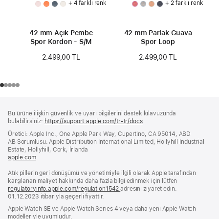
+ 4 farklı renk
+ 2 farklı renk
42 mm Açık Pembe
42 mm Parlak Guava
Spor Kordon - S/M
Spor Loop
2.499,00 TL
2.499,00 TL
Alt
dipnotlar
Bu ürüne ilişkin güvenlik ve uyarı bilgilerini destek kılavuzunda
Bilgi
bulabilirsiniz:
https://support.apple.com/tr-tr/docs
(yeni
bir
Üretici: Apple Inc., One Apple Park Way, Cupertino, CA 95014, ABD
pencerede
AB Sorumlusu: Apple Distribution International Limited, Hollyhill Industrial
açılır)
Estate, Hollyhill, Cork, İrlanda
apple.com
(yeni
bir
Atık pillerin geri dönüşümü ve yönetimiyle ilgili olarak Apple tarafından
pencerede
karşılanan maliyet hakkında daha fazla bilgi edinmek için lütfen
açılır)
regulatoryinfo.apple.com/regulation1542
(yeni
adresini ziyaret edin.
01.12.2023 itibarıyla geçerli fiyattır.
bir
pencerede
Apple Watch SE ve Apple Watch Series 4 veya daha yeni Apple Watch
açılır)
modelleriyle uyumludur.