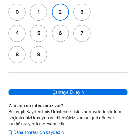
0
1
2
3
4
5
6
7
8
9
Çantaya Ekleyin
Zamana mı ihtiyacınız var?
Bu aygıtı Kaydedilmiş Ürünleriniz listesine kaydederek tüm
seçimlerinizi koruyun ve dilediğiniz zaman geri dönerek
kaldığınız yerden devam edin.
Daha sonrası için kaydedin