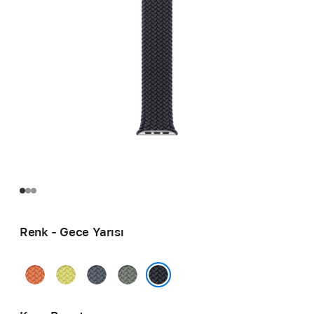
Renk - Gece Yarısı
Zerdeçal
Neon
Demir
Yeşil
Sarı
Mavisi
Gri
Gece Yarısı