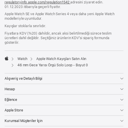
regulatoryinfo.apple.com/regulation1542
(yeni
adresini ziyaret edin.
01.12.2023 itibarıyla geçerli fiyattır.
bir
pencerede
Apple Watch SE ve Apple Watch Series 4 veya daha yeni Apple Watch
açılır)
modelleriyle uyumludur.
Kayışlar stoklarla sınırlıdır.
Fiyatlara KDV (%20) dahildir, ancak aksi belirtilmediği sürece teslim
ücretleri dahil değildir. Seçtiğiniz ürünlerin KDV’si sipariş formunda
gösterilir.
Watch
Apple Watch Kayışları Satın Alın
Apple
46 mm Gece Yarısı Örgü Solo Loop - Boyut 0
Alışveriş ve Detaylı Bilgi
Hesap
Eğlence
Apple Store
Kurumsal Müşteriler İçin