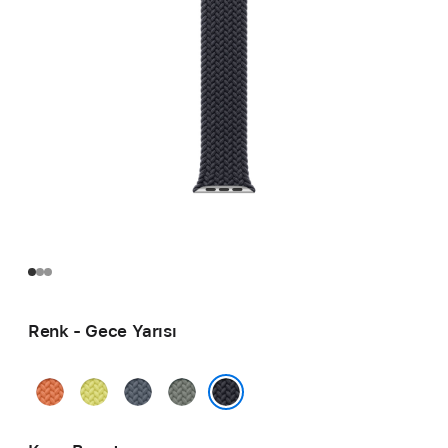
Renk - Gece Yarısı
Zerdeçal
Neon
Demir
Yeşil
Sarı
Mavisi
Gri
Gece Yarısı