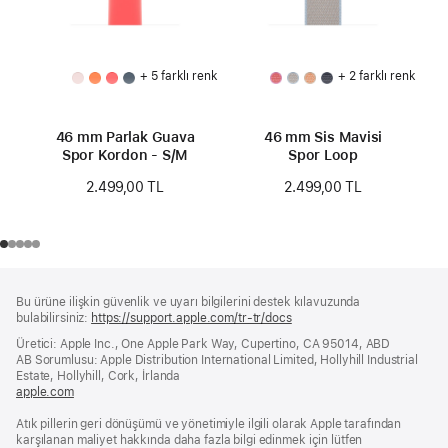
+ 5 farklı renk
+ 2 farklı renk
46 mm Parlak Guava
46 mm Sis Mavisi
Spor Kordon - S/M
Spor Loop
2.499,00 TL
2.499,00 TL
Alt
dipnotlar
Bu ürüne ilişkin güvenlik ve uyarı bilgilerini destek kılavuzunda
Bilgi
bulabilirsiniz:
https://support.apple.com/tr-tr/docs
(yeni
bir
Üretici: Apple Inc., One Apple Park Way, Cupertino, CA 95014, ABD
pencerede
AB Sorumlusu: Apple Distribution International Limited, Hollyhill Industrial
açılır)
Estate, Hollyhill, Cork, İrlanda
apple.com
(yeni
bir
Atık pillerin geri dönüşümü ve yönetimiyle ilgili olarak Apple tarafından
pencerede
karşılanan maliyet hakkında daha fazla bilgi edinmek için lütfen
açılır)