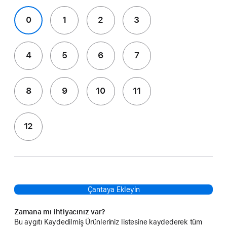
0
1
2
3
4
5
6
7
8
9
10
11
12
Çantaya Ekleyin
Zamana mı ihtiyacınız var?
Bu aygıtı Kaydedilmiş Ürünleriniz listesine kaydederek tüm