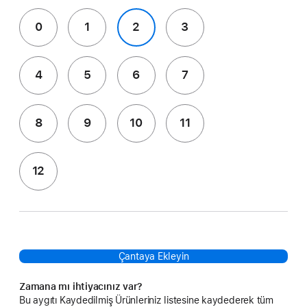
0
1
2
3
4
5
6
7
8
9
10
11
12
Çantaya Ekleyin
Zamana mı ihtiyacınız var?
Bu aygıtı Kaydedilmiş Ürünleriniz listesine kaydederek tüm