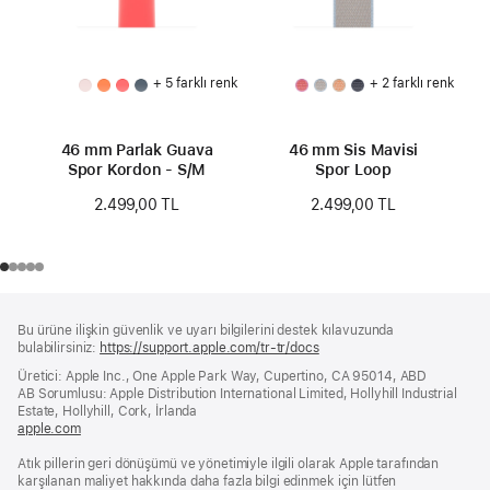
+ 5 farklı renk
+ 2 farklı renk
46 mm Parlak Guava
46 mm Sis Mavisi
Spor Kordon - S/M
Spor Loop
2.499,00 TL
2.499,00 TL
Alt
dipnotlar
Bu ürüne ilişkin güvenlik ve uyarı bilgilerini destek kılavuzunda
Bilgi
bulabilirsiniz:
https://support.apple.com/tr-tr/docs
(yeni
bir
Üretici: Apple Inc., One Apple Park Way, Cupertino, CA 95014, ABD
pencerede
AB Sorumlusu: Apple Distribution International Limited, Hollyhill Industrial
açılır)
Estate, Hollyhill, Cork, İrlanda
apple.com
(yeni
bir
Atık pillerin geri dönüşümü ve yönetimiyle ilgili olarak Apple tarafından
pencerede
karşılanan maliyet hakkında daha fazla bilgi edinmek için lütfen
açılır)