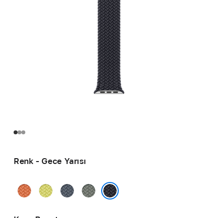
Renk - Gece Yarısı
Zerdeçal
Neon
Demir
Yeşil
Sarı
Mavisi
Gri
Gece Yarısı