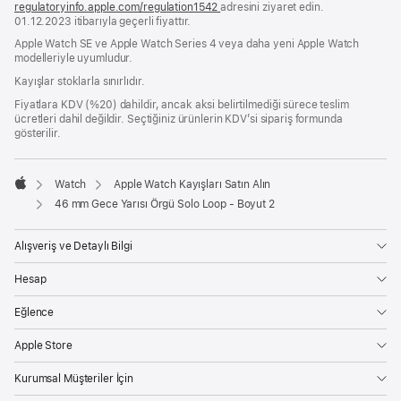
regulatoryinfo.apple.com/regulation1542
(yeni
adresini ziyaret edin.
01.12.2023 itibarıyla geçerli fiyattır.
bir
pencerede
Apple Watch SE ve Apple Watch Series 4 veya daha yeni Apple Watch
açılır)
modelleriyle uyumludur.
Kayışlar stoklarla sınırlıdır.
Fiyatlara KDV (%20) dahildir, ancak aksi belirtilmediği sürece teslim
ücretleri dahil değildir. Seçtiğiniz ürünlerin KDV’si sipariş formunda
gösterilir.
Watch
Apple Watch Kayışları Satın Alın
Apple
46 mm Gece Yarısı Örgü Solo Loop - Boyut 2
Alışveriş ve Detaylı Bilgi
Hesap
Eğlence
Apple Store
Kurumsal Müşteriler İçin