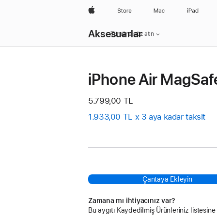
wzlhp
Store
Mac
iPad
Yerel
Aksesuarlar
Gezinme
Tümüne göz atın
Menüyü
Açın
iPhone Air MagSafe
5.799,00 TL
1.933,00 TL x 3 aya kadar taksit
Çantaya Ekleyin
Zamana mı ihtiyacınız var?
Bu aygıtı Kaydedilmiş Ürünleriniz listesine