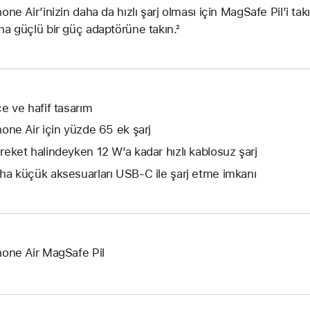
hone Air’inizin daha da hızlı şarj olması için MagSafe Pil’i tak
ha güçlü bir güç adaptörüne takın.²
ce ve hafif tasarım
hone Air için yüzde 65 ek şarj
reket halindeyken 12 W’a kadar hızlı kablosuz şarj
ha küçük aksesuarları USB-C ile şarj etme imkanı
hone Air MagSafe Pil