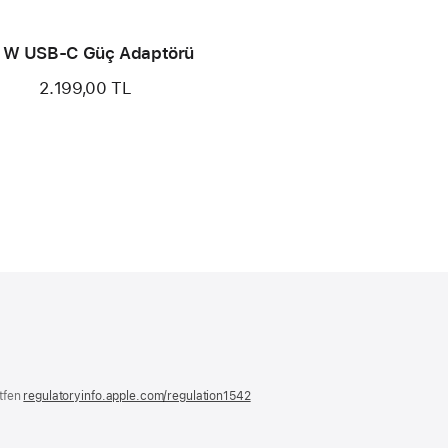
 W USB-C Güç Adaptörü
2.199,00 TL
ütfen
regulatoryinfo.apple.com/regulation1542
(yeni
bir
pencerede
açılır)