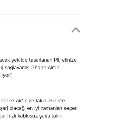
ak şekilde tasarlanan Pil, elinize
rj sağlayarak iPhone Air’in
yor.¹
hone Air’inize takın. Birlikte
rj olacağı en iyi zamanları seçer.
ar hızlı kablosuz şarja takın.