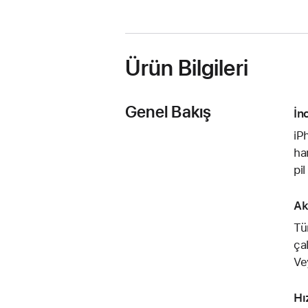
Ürün Bilgileri
Genel Bakış
İn
iP
ha
pi
Ak
Tü
ça
Ve
Hız