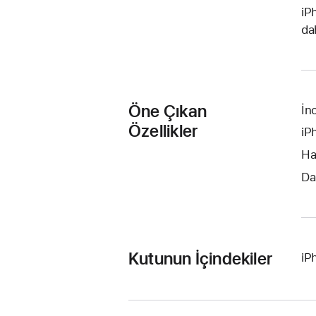
iP
da
Öne Çıkan
İn
Özellikler
iP
Ha
Da
Kutunun İçindekiler
iP