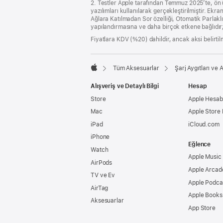
2. Testler Apple tarafından Temmuz 2025’te, ön ür
yazılımları kullanılarak gerçekleştirilmiştir. Ekra
Ağlara Katılmadan Sor özelliği, Otomatik Parlaklık 
yapılandırmasına ve daha birçok etkene bağlıdır; 
Fiyatlara KDV (%20) dahildir, ancak aksi belirtilm
Tüm Aksesuarlar
Şarj Aygıtları ve 
Apple
Alışveriş ve Detaylı Bilgi
Hesap
Store
Apple Hesabı
Mac
Apple Store
iPad
iCloud.com
iPhone
Eğlence
Watch
Apple Music
AirPods
Apple Arcad
TV ve Ev
Apple Podca
AirTag
Apple Books
Aksesuarlar
App Store