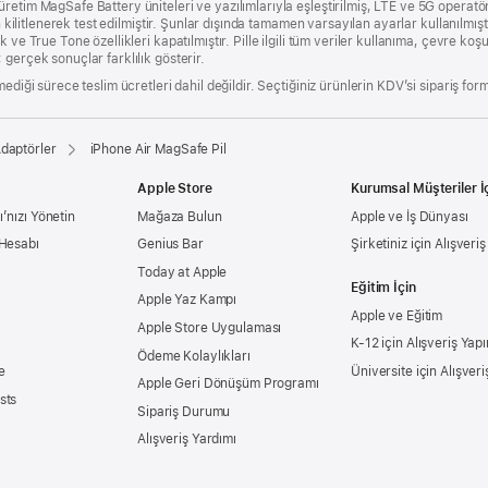
etim MagSafe Battery üniteleri ve yazılımlarıyla eşleştirilmiş, LTE ve 5G operatör 
n kilitlenerek test edilmiştir. Şunlar dışında tamamen varsayılan ayarlar kullanılmışt
ve True Tone özellikleri kapatılmıştır. Pille ilgili tüm veriler kullanıma, çevre koşu
gerçek sonuçlar farklılık gösterir.
ediği sürece teslim ücretleri dahil değildir. Seçtiğiniz ürünlerin KDV’si sipariş form
Adaptörler
iPhone Air MagSafe Pil
Apple Store
Kurumsal Müşteriler İ
’nızı Yönetin
Mağaza Bulun
Apple ve İş Dünyası
 Hesabı
Genius Bar
Şirketiniz için Alışveri
Today at Apple
Eğitim İçin
Apple Yaz Kampı
Apple ve Eğitim
Apple Store Uygulaması
K-12 için Alışveriş Yapı
Ödeme Kolaylıkları
e
Üniversite için Alışveri
Apple Geri Dönüşüm Programı
sts
Sipariş Durumu
Alışveriş Yardımı