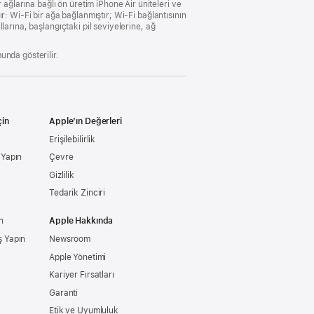
ağlarına bağlı ön üretim iPhone Air üniteleri ve
ır: Wi-Fi bir ağa bağlanmıştır; Wi-Fi bağlantısının
llarına, başlangıçtaki pil seviyelerine, ağ
unda gösterilir.
çin
Apple’ın Değerleri
Erişilebilirlik
ş Yapın
Çevre
Gizlilik
Tedarik Zinciri
n
Apple Hakkında
ş Yapın
Newsroom
Apple Yönetimi
Kariyer Fırsatları
Garanti
Etik ve Uyumluluk