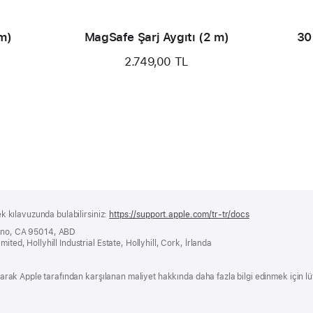
 m)
MagSafe Şarj Aygıtı (2 m)
30
2.749,00 TL
ek kılavuzunda bulabilirsiniz:
https://support.apple.com/tr-tr/docs
(yeni
bir
tino, CA 95014, ABD
pencerede
ited, Hollyhill Industrial Estate, Hollyhill, Cork, İrlanda
açılır)
 olarak Apple tarafından karşılanan maliyet hakkında daha fazla bilgi edinmek için l