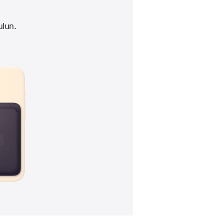
ulun.