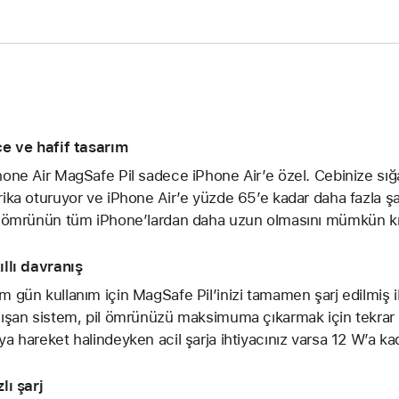
ce ve hafif tasarım
hone Air MagSafe Pil sadece iPhone Air’e özel. Cebinize sığac
rika oturuyor ve iPhone Air’e yüzde 65’e kadar daha fazla şa
l ömrünün tüm iPhone’lardan daha uzun olmasını mümkün kılı
ıllı davranış
m gün kullanım için MagSafe Pil’inizi tamamen şarj edilmiş iP
lışan sistem, pil ömrünüzü maksimuma çıkarmak için tekrar şa
ya hareket halindeyken acil şarja ihtiyacınız varsa 12 W’a kad
lı şarj