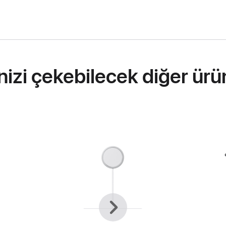
inizi çekebilecek diğer ürü
Önceki
Sonraki