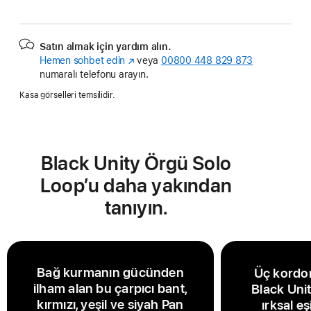
Satın almak için yardım alın.
Hemen sohbet edin
(Yeni
veya
00800 448 829 873
numaralı telefonu arayın.
pencerede
açılır)
Kasa görselleri temsilidir.
Black Unity Örgü Solo
Loop’u daha yakından
tanıyın.
Bağ kurmanın gücünden
Üç kordon
ilham alan bu çarpıcı bant,
Black Uni
kırmızı, yeşil ve siyah Pan
ırksal eş