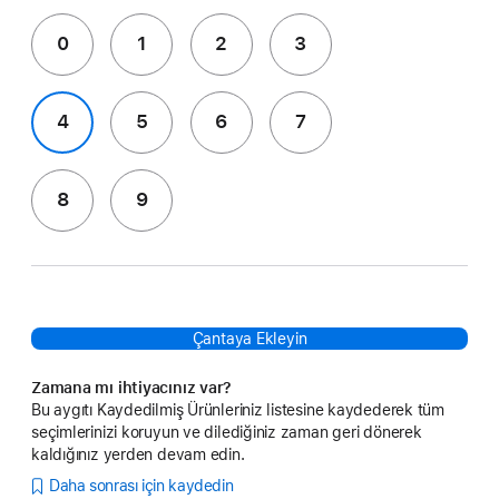
0
1
2
3
4
5
6
7
8
9
Çantaya Ekleyin
Zamana mı ihtiyacınız var?
Bu aygıtı Kaydedilmiş Ürünleriniz listesine kaydederek tüm
seçimlerinizi koruyun ve dilediğiniz zaman geri dönerek
kaldığınız yerden devam edin.
Daha sonrası için kaydedin