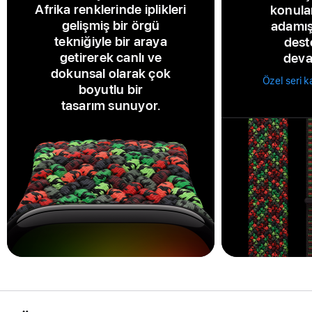
Afrika renklerinde iplikleri
konula
gelişmiş bir örgü
adamış
tekniğiyle bir araya
dest
getirerek canlı ve
deva
dokunsal olarak çok
Özel seri k
boyutlu bir
tasarım sunuyor.