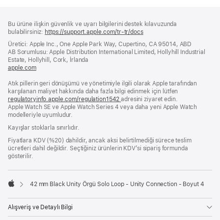
Alt
dipnotlar
Bu ürüne ilişkin güvenlik ve uyarı bilgilerini destek kılavuzunda
Bilgi
bulabilirsiniz:
https://support.apple.com/tr-tr/docs
(yeni
bir
Üretici: Apple Inc., One Apple Park Way, Cupertino, CA 95014, ABD
pencerede
AB Sorumlusu: Apple Distribution International Limited, Hollyhill Industrial
açılır)
Estate, Hollyhill, Cork, İrlanda
apple.com
(yeni
bir
Atık pillerin geri dönüşümü ve yönetimiyle ilgili olarak Apple tarafından
pencerede
karşılanan maliyet hakkında daha fazla bilgi edinmek için lütfen
açılır)
regulatoryinfo.apple.com/regulation1542
(yeni
adresini ziyaret edin.
Apple Watch SE ve Apple Watch Series 4 veya daha yeni Apple Watch
bir
modelleriyle uyumludur.
pencerede
açılır)
Kayışlar stoklarla sınırlıdır.
Fiyatlara KDV (%20) dahildir, ancak aksi belirtilmediği sürece teslim
ücretleri dahil değildir. Seçtiğiniz ürünlerin KDV’si sipariş formunda
gösterilir.
42 mm Black Unity Örgü Solo Loop - Unity Connection - Boyut 4
Apple
Alışveriş ve Detaylı Bilgi