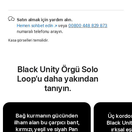
Satın almak için yardım alın.
Hemen sohbet edin
(Yeni
veya
00800 448 829 873
numaralı telefonu arayın.
pencerede
açılır)
Kasa görselleri temsilidir.
Black Unity Örgü Solo
Loop’u daha yakından
tanıyın.
Bağ kurmanın gücünden
Üç kordon
ilham alan bu çarpıcı bant,
Black Uni
kırmızı, yeşil ve siyah Pan
ırksal eş