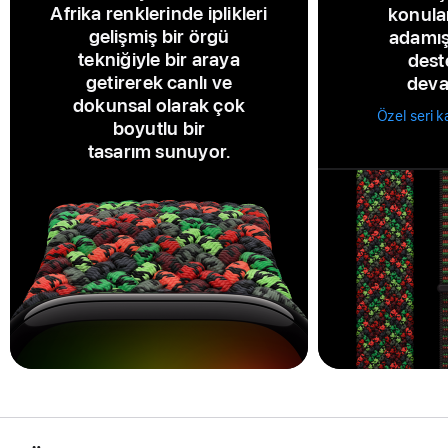
Afrika renklerinde iplikleri
konula
gelişmiş bir örgü
adamış
tekniğiyle bir araya
dest
getirerek canlı ve
deva
dokunsal olarak çok
Özel seri k
boyutlu bir
tasarım sunuyor.