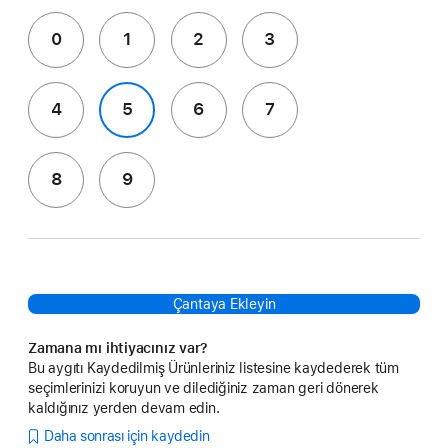
0
1
2
3
4
5
6
7
8
9
Çantaya Ekleyin
Zamana mı ihtiyacınız var?
Bu aygıtı Kaydedilmiş Ürünleriniz listesine kaydederek tüm
seçimlerinizi koruyun ve dilediğiniz zaman geri dönerek
kaldığınız yerden devam edin.
Daha sonrası için kaydedin