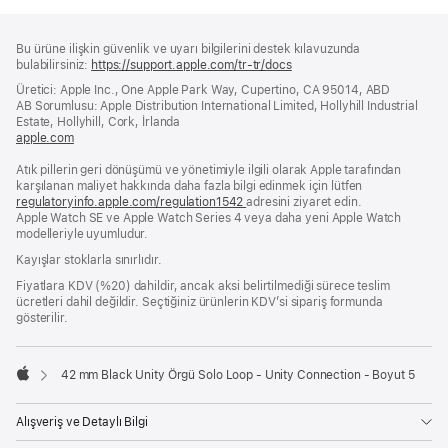
Alt
dipnotlar
Bu ürüne ilişkin güvenlik ve uyarı bilgilerini destek kılavuzunda
Bilgi
bulabilirsiniz:
https://support.apple.com/tr-tr/docs
(yeni
bir
Üretici: Apple Inc., One Apple Park Way, Cupertino, CA 95014, ABD
pencerede
AB Sorumlusu: Apple Distribution International Limited, Hollyhill Industrial
açılır)
Estate, Hollyhill, Cork, İrlanda
apple.com
(yeni
bir
Atık pillerin geri dönüşümü ve yönetimiyle ilgili olarak Apple tarafından
pencerede
karşılanan maliyet hakkında daha fazla bilgi edinmek için lütfen
açılır)
regulatoryinfo.apple.com/regulation1542
(yeni
adresini ziyaret edin.
Apple Watch SE ve Apple Watch Series 4 veya daha yeni Apple Watch
bir
modelleriyle uyumludur.
pencerede
açılır)
Kayışlar stoklarla sınırlıdır.
Fiyatlara KDV (%20) dahildir, ancak aksi belirtilmediği sürece teslim
ücretleri dahil değildir. Seçtiğiniz ürünlerin KDV’si sipariş formunda
gösterilir.
42 mm Black Unity Örgü Solo Loop - Unity Connection - Boyut 5
Apple
Alışveriş ve Detaylı Bilgi