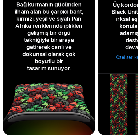
Bağ kurmanın gücünden
Üç kordon
ilham alan bu çarpıcı bant,
Black Uni
kırmızı, yeşil ve siyah Pan
ırksal eş
Afrika renklerinde iplikleri
konula
gelişmiş bir örgü
adamış
tekniğiyle bir araya
dest
getirerek canlı ve
deva
dokunsal olarak çok
Özel seri k
boyutlu bir
tasarım sunuyor.