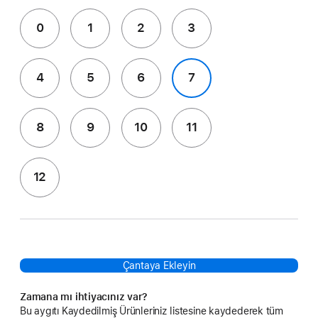
0
1
2
3
4
5
6
7
8
9
10
11
12
Çantaya Ekleyin
Zamana mı ihtiyacınız var?
Bu aygıtı Kaydedilmiş Ürünleriniz listesine kaydederek tüm