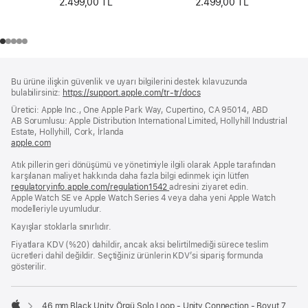
2.499,00 TL
2.499,00 TL
Alt
dipnotlar
Bu ürüne ilişkin güvenlik ve uyarı bilgilerini destek kılavuzunda
Bilgi
bulabilirsiniz:
https://support.apple.com/tr-tr/docs
(yeni
bir
Üretici: Apple Inc., One Apple Park Way, Cupertino, CA 95014, ABD
pencerede
AB Sorumlusu: Apple Distribution International Limited, Hollyhill Industrial
açılır)
Estate, Hollyhill, Cork, İrlanda
apple.com
(yeni
bir
Atık pillerin geri dönüşümü ve yönetimiyle ilgili olarak Apple tarafından
pencerede
karşılanan maliyet hakkında daha fazla bilgi edinmek için lütfen
açılır)
regulatoryinfo.apple.com/regulation1542
(yeni
adresini ziyaret edin.
Apple Watch SE ve Apple Watch Series 4 veya daha yeni Apple Watch
bir
modelleriyle uyumludur.
pencerede
açılır)
Kayışlar stoklarla sınırlıdır.
Fiyatlara KDV (%20) dahildir, ancak aksi belirtilmediği sürece teslim
ücretleri dahil değildir. Seçtiğiniz ürünlerin KDV’si sipariş formunda
gösterilir.
46 mm Black Unity Örgü Solo Loop - Unity Connection - Boyut 7