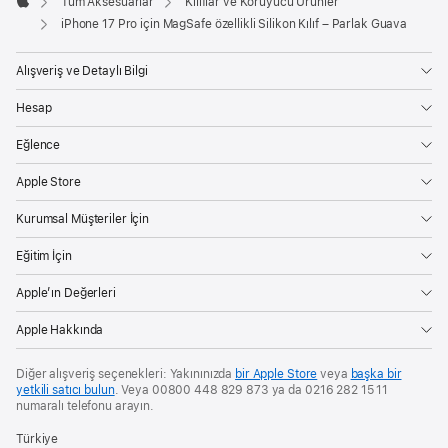
Tüm Aksesuarlar
Kılıflar ve Koruyucu Ürünler
Apple
iPhone 17 Pro için MagSafe özellikli Silikon Kılıf – Parlak Guava
Alışveriş ve Detaylı Bilgi
Hesap
Eğlence
Apple Store
Kurumsal Müşteriler İçin
Eğitim İçin
Apple’ın Değerleri
Apple Hakkında
Diğer alışveriş seçenekleri: Yakınınızda
bir Apple Store
veya
başka bir
yetkili satıcı bulun
. Veya 00800 448 829 873 ya da 0216 282 15 11
numaralı telefonu arayın.
Türkiye