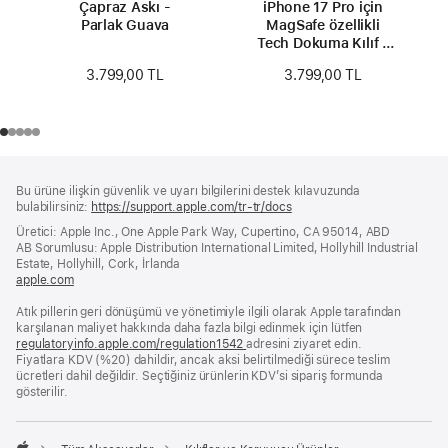
Çapraz Askı -
iPhone 17 Pro için
Parlak Guava
MagSafe özellikli
Tech Dokuma Kılıf -
Mor
3.799,00 TL
3.799,00 TL
Alt
dipnotlar
Bu ürüne ilişkin güvenlik ve uyarı bilgilerini destek kılavuzunda
Bilgi
bulabilirsiniz:
https://support.apple.com/tr-tr/docs
(yeni
bir
Üretici: Apple Inc., One Apple Park Way, Cupertino, CA 95014, ABD
pencerede
AB Sorumlusu: Apple Distribution International Limited, Hollyhill Industrial
açılır)
Estate, Hollyhill, Cork, İrlanda
apple.com
(yeni
bir
Atık pillerin geri dönüşümü ve yönetimiyle ilgili olarak Apple tarafından
pencerede
karşılanan maliyet hakkında daha fazla bilgi edinmek için lütfen
açılır)
regulatoryinfo.apple.com/regulation1542
(yeni
adresini ziyaret edin.
Fiyatlara KDV (%20) dahildir, ancak aksi belirtilmediği sürece teslim
bir
ücretleri dahil değildir. Seçtiğiniz ürünlerin KDV’si sipariş formunda
pencerede
gösterilir.
açılır)