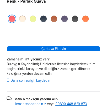
Renk - Parlak Guava
Vanilya
Neon
Gece Yarısı
Terra
Sis
Siyah
Turuncu
Sarı
Cotta
Moru
Parlak Guava
Çantaya Ekleyin
Zamana mı ihtiyacınız var?
Bu aygıtı Kaydedilmiş Ürünleriniz listesine kaydederek tüm
seçimlerinizi koruyun ve dilediğiniz zaman geri dönerek
kaldığınız yerden devam edin.
Daha sonrası için kaydedin
Satın almak için yardım alın.
Hemen sohbet edin
(Yeni
veya
00800 448 829 873