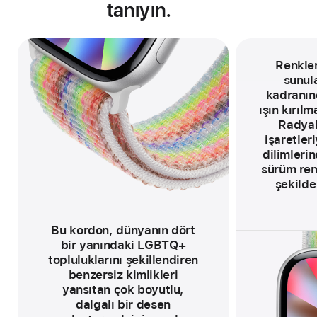
tanıyın.
Renkler,
sunul
kadranın
ışın kırılm
Radyal
işaretler
dilimlerin
sürüm renk
şekilde 
D
i
p
n
o
Bu kordon, dünyanın dört
t
bir yanındaki LGBTQ+
topluluklarını şekillendiren
benzersiz kimlikleri
yansıtan çok boyutlu,
dalgalı bir desen