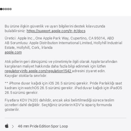
Alt
dipnotlar
Bu ürüne ilişkin güvenlik ve uyarı bilgilerini destek kılavuzunda
Bilgi
bulabilirsiniz:
https://support.apple.com/tr-tr/docs
(yeni
bir
Üretici: Apple Inc., One Apple Park Way, Cupertino, CA 95014, ABD
pencerede
AB Sorumlusu: Apple Distribution International Limited, Hollyhill Industrial
açılır)
Estate, Hollyhill, Cork, İrlanda
apple.com
(yeni
bir
Atık pillerin geri dönüşümü ve yönetimiyle ilgili olarak Apple tarafından
pencerede
karşılanan maliyet hakkında daha fazla bilgi edinmek için lütfen
açılır)
regulatoryinfo.apple.com/regulation1542
(yeni
adresini ziyaret edin.
Kayışlar stoklarla sınırlıdır.
bir
pencerede
** iPhone duvar kağıdı için iOS 26.5 sürümü gerekir. Pride Parlaklığı saat
açılır)
kadranı için watchOS 26.5 sürümü gerekir. iPad duvar kağıdı için iPadOS
26.5 sürümü gerekir.
Fiyatlara KDV (%20) dahildir, ancak aksi belirtilmediği sürece teslim
ücretleri dahil değildir. Seçtiğiniz ürünlerin KDV’si sipariş formunda
gösterilir.
46 mm Pride Edition Spor Loop
Apple