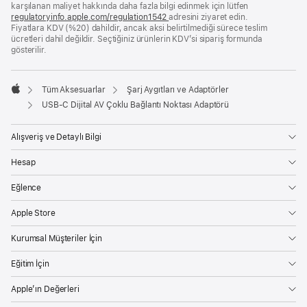
karşılanan maliyet hakkında daha fazla bilgi edinmek için lütfen
açılır)
regulatoryinfo.apple.com/regulation1542
(yeni
adresini ziyaret edin.
Fiyatlara KDV (%20) dahildir, ancak aksi belirtilmediği sürece teslim
bir
ücretleri dahil değildir. Seçtiğiniz ürünlerin KDV’si sipariş formunda
pencerede
gösterilir.
açılır)
Tüm Aksesuarlar
Şarj Aygıtları ve Adaptörler
Apple
USB-C Dijital AV Çoklu Bağlantı Noktası Adaptörü
Alışveriş ve Detaylı Bilgi
Hesap
Eğlence
Apple Store
Kurumsal Müşteriler İçin
Eğitim İçin
Apple’ın Değerleri