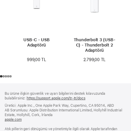
USB-C - USB
Thunderbolt 3 (USB-
Adaptörü
C) - Thunderbolt 2
Adaptörü
999,00 TL
2.799,00 TL
Alt
dipnotlar
Bu ürüne ilişkin güvenlik ve uyarı bilgilerini destek kılavuzunda
Bilgi
bulabilirsiniz:
https://support.apple.com/tr-tr/docs
(yeni
bir
Üretici: Apple Inc., One Apple Park Way, Cupertino, CA 95014, ABD
pencerede
AB Sorumlusu: Apple Distribution International Limited, Hollyhill Industrial
açılır)
Estate, Hollyhill, Cork, İrlanda
apple.com
(yeni
bir
Atık pillerin geri dönüşümü ve yönetimiyle ilgili olarak Apple tarafından
pencerede