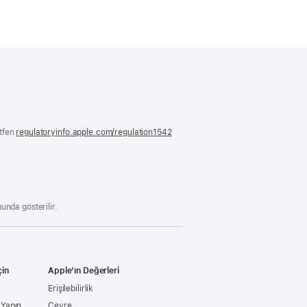
ütfen
regulatoryinfo.apple.com/regulation1542
(yeni
bir
pencerede
açılır)
unda gösterilir.
çin
Apple’ın Değerleri
Erişilebilirlik
ş Yapın
Çevre