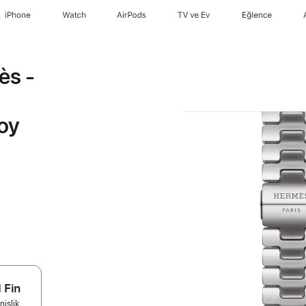
iPhone
Watch
AirPods
TV ve Ev
Eğlence
ès -
oy
 Fin
işlik