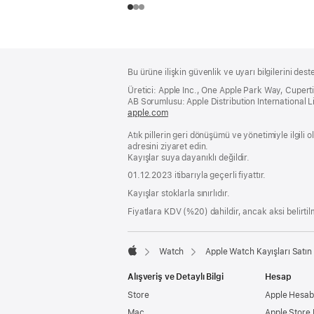
Alt
dipnotlar
Bu ürüne ilişkin güvenlik ve uyarı bilgilerini dest
Bilgi
Üretici: Apple Inc., One Apple Park Way, Cuper
AB Sorumlusu: Apple Distribution International Lim
apple.com
(yeni
bir
Atık pillerin geri dönüşümü ve yönetimiyle ilgili
pencerede
adresini ziyaret edin.
açılır)
Kayışlar suya dayanıklı değildir.
01.12.2023 itibarıyla geçerli fiyattır.
Kayışlar stoklarla sınırlıdır.
Fiyatlara KDV (%20) dahildir, ancak aksi belirtilm
Watch
Apple Watch Kayışları Satın 
Apple
Alışveriş ve Detaylı Bilgi
Hesap
Store
Apple Hesabı
Mac
Apple Store