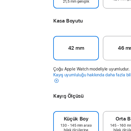
21,5 mm genişlik
Kasa Boyutu
42 mm
46 m
Çoğu Apple Watch modeliyle uyumludur.
Kayış uyumluluğu hakkında daha fazla bil
Kayış Ölçüsü
Küçük Boy
Orta 
130 - 145 mm arası
145 - 160 m
bilek ölçülerine
bilek ölçül