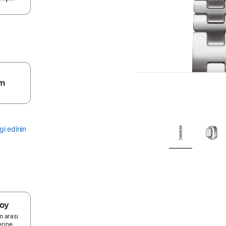
m
gi edinin
Boy
m arası
erine