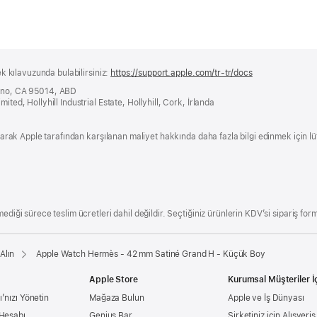
ek kılavuzunda bulabilirsiniz:
https://support.apple.com/tr-tr/docs
(yeni
bir
tino, CA 95014, ABD
pencerede
ited, Hollyhill Industrial Estate, Hollyhill, Cork, İrlanda
açılır)
 olarak Apple tarafından karşılanan maliyet hakkında daha fazla bilgi edinmek için l
ediği sürece teslim ücretleri dahil değildir. Seçtiğiniz ürünlerin KDV’si sipariş form
Alın
Apple Watch Hermès - 42 mm Satiné Grand H - Küçük Boy
Apple Store
Kurumsal Müşteriler İ
’nızı Yönetin
Mağaza Bulun
Apple ve İş Dünyası
 Hesabı
Genius Bar
Şirketiniz için Alışveri