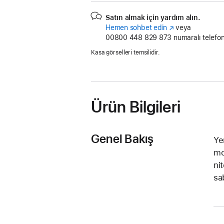
Satın almak için yardım alın.
Hemen sohbet edin
(Yeni
veya
00800 448 829 873
pencerede
numaralı telefon
açılır)
Kasa görselleri temsilidir.
Ürün Bilgileri
Genel Bakış
Ye
mo
nit
sab