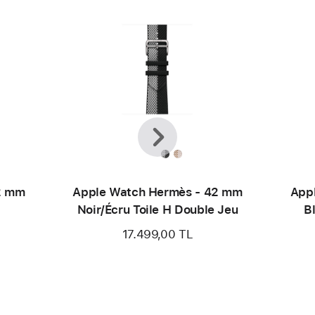
Önceki
Sonraki
2 mm
Apple Watch Hermès - 42 mm
App
Noir/Écru Toile H Double Jeu
B
17.499,00 TL