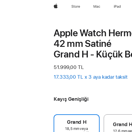
wzlhp
Store
Mac
iPad
Apple Watch Herm
42 mm Satiné
Grand H - Küçük B
51.999,00 TL
17.333,00 TL x 3 aya kadar taksit
Kayış Genişliği
Grand H
Grand H
18,5 mm veya
12,6 mm gen