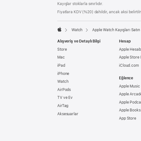
Kayışlar stoklarla sınırlıdır.
Fiyatlara KDV (%20) dahildir, ancak aksi belirtilm
Watch
Apple Watch Kayışları Satın 
Apple
Alışveriş ve Detaylı Bilgi
Hesap
Store
Apple Hesabı
Mac
Apple Store
iPad
iCloud.com
iPhone
Eğlence
Watch
Apple Music
AirPods
Apple Arcad
TV ve Ev
Apple Podca
AirTag
Apple Books
Aksesuarlar
App Store