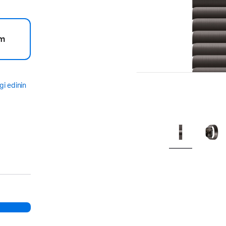
m
gi edinin