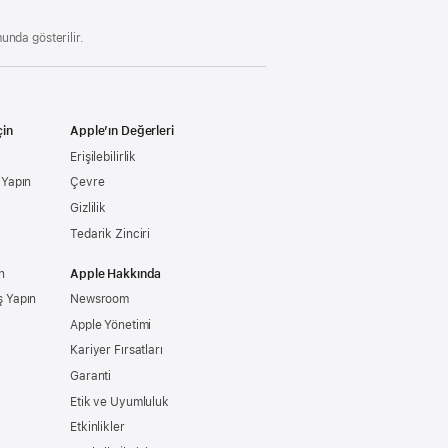
unda gösterilir.
çin
Apple’ın Değerleri
Erişilebilirlik
ş Yapın
Çevre
Gizlilik
Tedarik Zinciri
n
Apple Hakkında
ş Yapın
Newsroom
Apple Yönetimi
Kariyer Fırsatları
Garanti
Etik ve Uyumluluk
Etkinlikler