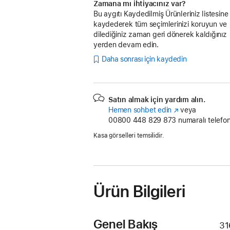
Zamana mı ihtiyacınız var?
Bu aygıtı Kaydedilmiş Ürünleriniz listesine
kaydederek tüm seçimlerinizi koruyun ve
dilediğiniz zaman geri dönerek kaldığınız
yerden devam edin.
Daha sonrası için kaydedin
Satın almak için yardım alın.
Hemen sohbet edin
(Yeni
veya
00800 448 829 873
pencerede
numaralı telefon
açılır)
Kasa görselleri temsilidir.
Ürün Bilgileri
Genel Bakış
31