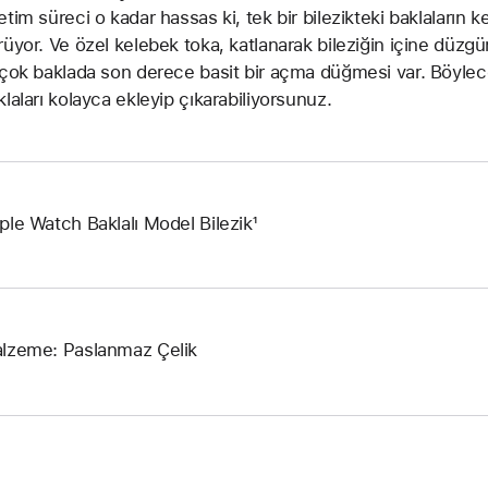
etim süreci o kadar hassas ki, tek bir bilezikteki baklaların k
rüyor. Ve özel kelebek toka, katlanarak bileziğin içine düzgün
rçok baklada son derece basit bir açma düğmesi var. Böylec
klaları kolayca ekleyip çıkarabiliyorsunuz.
ple Watch Baklalı Model Bilezik¹
lzeme: Paslanmaz Çelik