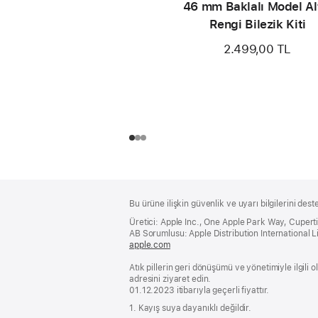
46 mm Baklalı Model Al
Rengi Bilezik Kiti
2.499,00 TL
Alt
dipnotlar
Bu ürüne ilişkin güvenlik ve uyarı bilgilerini dest
Bilgi
Üretici: Apple Inc., One Apple Park Way, Cuper
AB Sorumlusu: Apple Distribution International Lim
apple.com
(yeni
bir
Atık pillerin geri dönüşümü ve yönetimiyle ilgili
pencerede
adresini ziyaret edin.
açılır)
01.12.2023 itibarıyla geçerli fiyattır.
1. Kayış suya dayanıklı değildir.