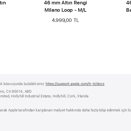
tın
46 mm Altın Rengi
4
Milano Loop - M/L
Ba
4.999,00 TL
ek kılavuzunda bulabilirsiniz:
https://support.apple.com/tr-tr/docs
(yeni
bir
tino, CA 95014, ABD
pencerede
ited, Hollyhill Industrial Estate, Hollyhill, Cork, İrlanda
açılır)
 olarak Apple tarafından karşılanan maliyet hakkında daha fazla bilgi edinmek için l