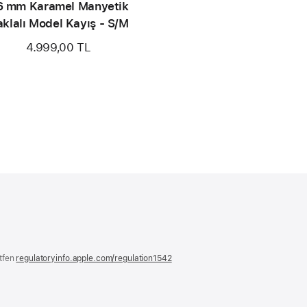
6 mm Karamel Manyetik
klalı Model Kayış - S/M
4.999,00 TL
ütfen
regulatoryinfo.apple.com/regulation1542
(yeni
bir
pencerede
açılır)