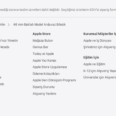
ediği sürece teslim ücretleri dahil değildir. Seçtiğiniz ürünlerin KDV’si sipariş form
Alın
46 mm Baklalı Model Arduvaz Bilezik
Apple Store
Kurumsal Müşteriler İ
’nızı Yönetin
Mağaza Bulun
Apple ve İş Dünyası
 Hesabı
Genius Bar
Şirketiniz için Alışveri
Today at Apple
Eğitim İçin
Apple Yaz Kampı
Apple ve Eğitim
Apple Store Uygulaması
K-12 için Alışveriş Yapı
Ödeme Kolaylıkları
e
Üniversite için Alışveri
Apple Geri Dönüşüm Programı
sts
Sipariş Durumu
Alışveriş Yardımı