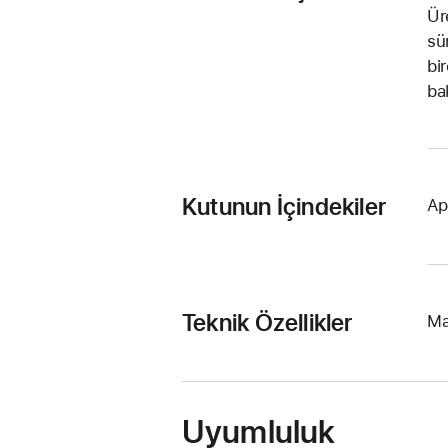
Ür
sü
bi
ba
Kutunun İçindekiler
Ap
Teknik Özellikler
Ma
Uyumluluk