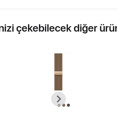
inizi çekebilecek diğer ürü
Önceki
Sonraki