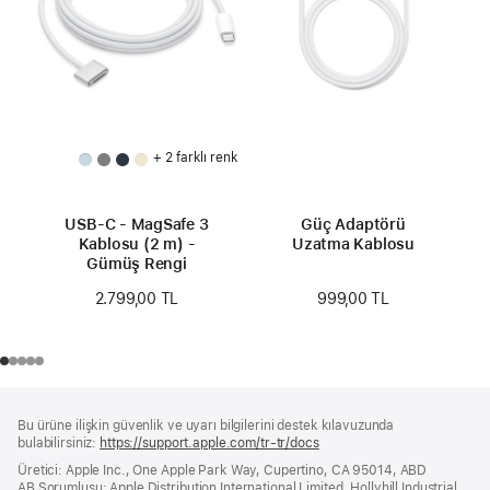
+ 2 farklı renk
USB-C - MagSafe 3
Güç Adaptörü
Kablosu (2 m) -
Uzatma Kablosu
Gümüş Rengi
999,00 TL
2.799,00 TL
Alt
dipnotlar
Bu ürüne ilişkin güvenlik ve uyarı bilgilerini destek kılavuzunda
Bilgi
bulabilirsiniz:
https://support.apple.com/tr-tr/docs
(yeni
bir
Üretici: Apple Inc., One Apple Park Way, Cupertino, CA 95014, ABD
pencerede
AB Sorumlusu: Apple Distribution International Limited, Hollyhill Industrial