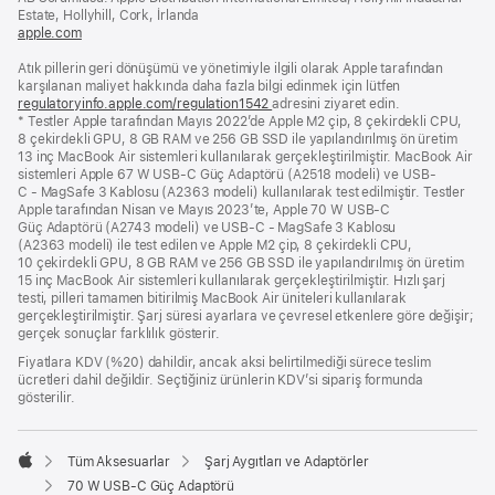
açılır)
Estate, Hollyhill, Cork, İrlanda
apple.com
(yeni
bir
Atık pillerin geri dönüşümü ve yönetimiyle ilgili olarak Apple tarafından
pencerede
karşılanan maliyet hakkında daha fazla bilgi edinmek için lütfen
açılır)
regulatoryinfo.apple.com/regulation1542
(yeni
adresini ziyaret edin.
* Testler Apple tarafından Mayıs 2022’de Apple M2 çip, 8 çekirdekli CPU,
bir
8 çekirdekli GPU, 8 GB RAM ve 256 GB SSD ile yapılandırılmış ön üretim
pencerede
13 inç MacBook Air sistemleri kullanılarak gerçekleştirilmiştir. MacBook Air
açılır)
sistemleri Apple 67 W USB-C Güç Adaptörü (A2518 modeli) ve USB-
C - MagSafe 3 Kablosu (A2363 modeli) kullanılarak test edilmiştir. Testler
Apple tarafından Nisan ve Mayıs 2023’te, Apple 70 W USB-C
Güç Adaptörü (A2743 modeli) ve USB-C - MagSafe 3 Kablosu
(A2363 modeli) ile test edilen ve Apple M2 çip, 8 çekirdekli CPU,
10 çekirdekli GPU, 8 GB RAM ve 256 GB SSD ile yapılandırılmış ön üretim
15 inç MacBook Air sistemleri kullanılarak gerçekleştirilmiştir. Hızlı şarj
testi, pilleri tamamen bitirilmiş MacBook Air üniteleri kullanılarak
gerçekleştirilmiştir. Şarj süresi ayarlara ve çevresel etkenlere göre değişir;
gerçek sonuçlar farklılık gösterir.
Fiyatlara KDV (%20) dahildir, ancak aksi belirtilmediği sürece teslim
ücretleri dahil değildir. Seçtiğiniz ürünlerin KDV’si sipariş formunda
gösterilir.
Tüm Aksesuarlar
Şarj Aygıtları ve Adaptörler
Apple
70 W USB-C Güç Adaptörü